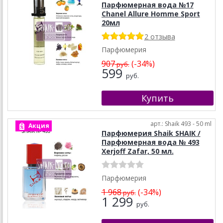
Парфюмерная вода №17
Chanel Allure Homme Sport
20мл
2 отзыва
Парфюмерия
907
(-34%)
руб.
599
руб.
арт.: Shaik 493 - 50 ml
Акция
Парфюмерия Shaik SHAIK /
Парфюмерная вода № 493
Xerjoff Zafar, 50 мл.
Парфюмерия
1 968
(-34%)
руб.
1 299
руб.