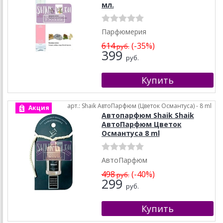
мл.
Парфюмерия
614
(-35%)
руб.
399
руб.
арт.: Shaik АвтоПарфюм (Цветок Османтуса) - 8 ml
Акция
Автопарфюм Shaik Shaik
АвтоПарфюм Цветок
Османтуса 8 ml
АвтоПарфюм
498
(-40%)
руб.
299
руб.