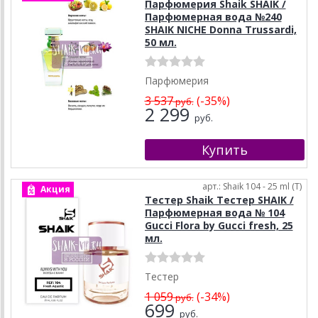
Парфюмерия Shaik SHAIK /
Парфюмерная вода №240
SHAIK NICHE Donna Trussardi,
50 мл.
Парфюмерия
3 537
(-35%)
руб.
2 299
руб.
арт.: Shaik 104 - 25 ml (T)
Акция
Тестер Shaik Тестер SHAIK /
Парфюмерная вода № 104
Gucci Flora by Gucci fresh, 25
мл.
Тестер
1 059
(-34%)
руб.
699
руб.