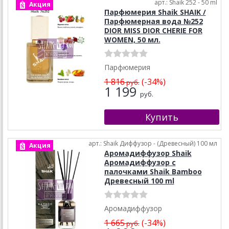
арт.: Shaik 252 - 50 ml
Акция
Парфюмерия Shaik SHAIK /
Парфюмерная вода №252
DIOR MISS DIOR CHERIE FOR
WOMEN, 50 мл.
Парфюмерия
1 816
(-34%)
руб.
1 199
руб.
арт.: Shaik Диффузор - (Древесный) 100 мл
Акция
Аромадиффузор Shaik
Аромадиффузор с
палочками Shaik Bamboo
Древесный 100 ml
Аромадиффузор
1 665
(-34%)
руб.