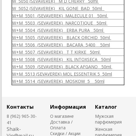
W 5050 (SEVAVEREK) M D CHERRY 50ml
W 5052 (SEVAVEREK) KIL GONE BAD 50ml
W+M 5501 (SEVAVEREK) MALECULE 01 50ml
W+M 5503 (SEVAVEREK) NARCOTIQUE 50ml
W+M 5504 (SEVAVEREK) ERBA PURA 50ml
W+M 5505 (SEVAVEREK) BLACK ORCHID 50ml
W+M 5506 (SEVAVEREK) BACARA 5400 50ml
W+M 5507 (SEVAVEREK) T T KIRKE 50ml
W+M 5508 (SEVAVEREK) KIL INTOXSECA 50ml
W+M 5509 (SEVAVEREK) BLACK AFGANO 50ml
W+M 5513 (SEVAVEREK) MOL ESSENTRIK 5 50ml
W+M 5514 (SEVAVEREK) MOSKOW 5 50ml
Контакты
Информация
Каталог
8 (962) 965-30-
О магазине
Мужская
Доставка /
парфюмерия
41
Оплата
Shaik-
Женская
Скидки / Акции
парфюмерия
Vip@mail.ru