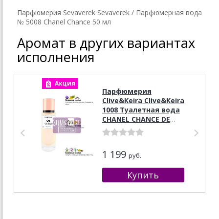
Парфюмерия Sevaverek Sevaverek / Парфюмерная вода
№ 5008 Chanel Chance 50 мл
Аромат в других вариантах
исполнения
Акция
А
Парфюмерия
Clive&Keira Clive&Keira
1008 Туалетная вода
CHANEL CHANCE DE
PARFUME 30ml
1 199
руб.