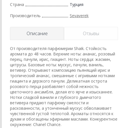
Страна
Турция
Производитель
Sevaverek
Описание
Отзывы
От производителя парфюмерии Shaik. Стойкость
аромата до 48 часов. Верхние ноты: ананас, розовый
перец, пачули, ирис, гиацинт. Ноты сердца: жасмин,
цитрусы. Базовые ноты: мускус, пачули, ваниль,
ветивер. Открывают композицию пьянящий ирис и
тропический ананас, смешанные с игривыми нотками
гиацинта и дерзкого пачули. Деликатная острота
розового перца разбавляет собой нежность
цветочного ансамбля, делая его ярче и изысканнее.
Нотки сладкой ванили и глубокого дымчатого
ветивера придают парфюму смелости и
раскованности, а утонченный мускус обволакивает
чувственной густой теплотой. Ароматы относятся к
духам и обогащены эфирными маслами. Конкурентное
окружение: Chanel Chance.