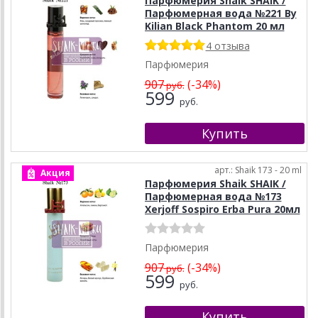
Парфюмерия Shaik SHAIK /
Парфюмерная вода №221 By
Kilian Black Phantom 20 мл
4 отзыва
Парфюмерия
907
(-34%)
руб.
599
руб.
арт.: Shaik 173 - 20 ml
Акция
Парфюмерия Shaik SHAIK /
Парфюмерная вода №173
Xerjoff Sospiro Erba Pura 20мл
Парфюмерия
907
(-34%)
руб.
599
руб.