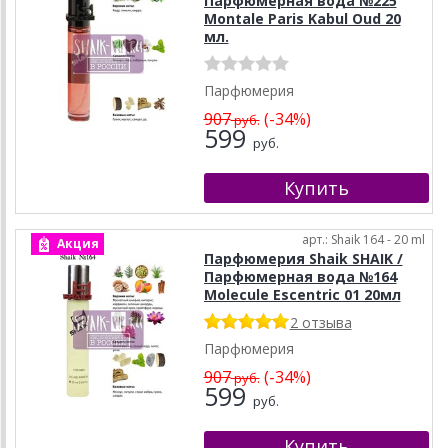
Парфюмерная вода №225
Montale Paris Kabul Oud 20
мл.
Парфюмерия
907
(-34%)
руб.
599
руб.
арт.: Shaik 164 - 20 ml
Акция
Парфюмерия Shaik SHAIK /
Парфюмерная вода №164
Molecule Escentric 01 20мл
2 отзыва
Парфюмерия
907
(-34%)
руб.
599
руб.