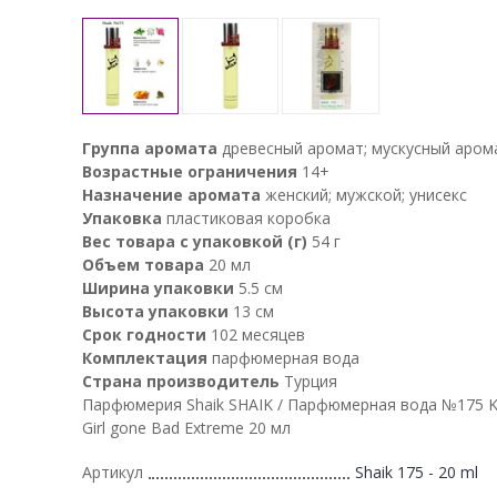
Группа аромата
древесный аромат; мускусный аром
Возрастные ограничения
14+
Назначение аромата
женский; мужской; унисекс
Упаковка
пластиковая коробка
Вес товара с упаковкой (г)
54 г
Объем товара
20 мл
Ширина упаковки
5.5 см
Высота упаковки
13 см
Срок годности
102 месяцев
Комплектация
парфюмерная вода
Страна производитель
Турция
Парфюмерия Shaik SHAIK / Парфюмерная вода №175 Ki
Girl gone Bad Extreme 20 мл
Артикул
Shaik 175 - 20 ml