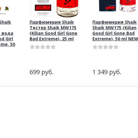
haik
Парфюмерия Shaik
Парфюмерия Shaik
Тестер Shaik MW175
Shaik MW175 (Kilian
 вода
(Kilian Good Girl Gone
Good Girl Gone Bad
d Girl
Bad Extreme), 25 ml
Extreme), 50 ml NE
eme, 50
699
руб.
1 349
руб.