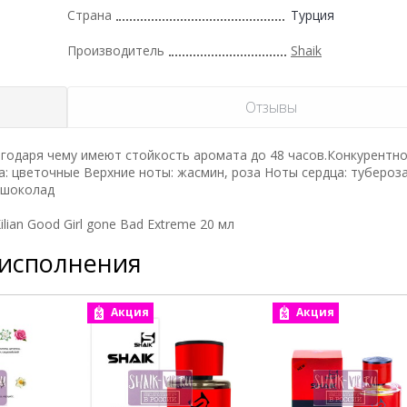
Страна
Турция
Производитель
Shaik
Отзывы
одаря чему имеют стойкость аромата дo 48 часов.Конкурентн
ва: цветочные Верхние ноты: жасмин, роза Ноты сердца: тубероза
 шоколад
ian Good Girl gone Bad Extreme 20 мл
 исполнения
Акция
Акция