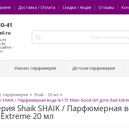
азине
Доставка / Оплата
Скидки / Акции
Отзывы
Кон
30-41
il.ru
н-пт
б-вс
сайте -
о.
Унисекс парфюмерия
Детская парфюмерия
кс парфюмерия
Shaik - 20 мл
 SHAIK / Парфюмерная вода №175 Kilian Good Girl gone Bad Extr
ия Shaik SHAIK / Парфюмерная вод
 Extreme 20 мл