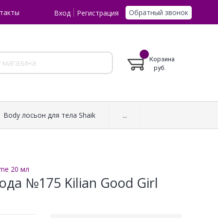
Обратный звонок
такты
Вход
Регистрация
Корзина
руб.
Body лосьон для тела Shaik
...
eme 20 мл
а №175 Kilian Good Girl