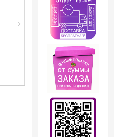
Парфюмерия Shaik
SHAIK /
Парфюмерная вода
W
№ 175 Kilian Good Girl
gone Bad Extreme, 10
мл.
399
руб.