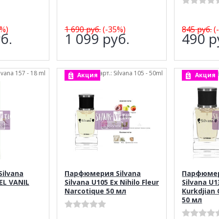
%)
1 690
руб.
(-35%)
845
руб.
(
б.
1 099
руб.
490
р
ilvana 157 - 18 ml
арт.: Silvana 105 - 50ml
Акция
Акция
ilvana
Парфюмерия Silvana
Парфюмер
IEL VANIL
Silvana U105 Ex Nihilo Fleur
Silvana U1
Narcotique 50 мл
Kurkdjian
50 мл