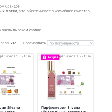
ом брендов.
ных масел
, что обеспечивает высочайшее качество
а очень высоком уровне.
варов:
745
Сортировать
|
рт.: Silvana 156 - 18 ml
арт.: Silvana 339 - 18 ml
Акция
ия Silvana
Парфюмерия Silvana
56 Apres
Silvana W339 Lacoste Eau