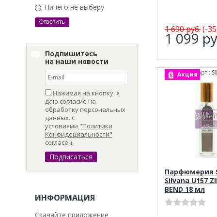
Ничего не выберу
1 690
руб.
(-35
1 099
ру
Подпишитесь
на наши новости
арт.: S
Акция
Нажимая на кнопку, я
даю согласие на
обработку персональных
данных. С
условиями
"Политики
Конфидециальности"
согласен.
Парфюмерия S
Silvana U157 Z
BEND 18 мл
ИНФОРМАЦИЯ
Скачайте приложение