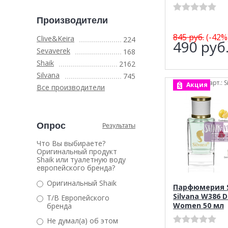
Производители
845
руб.
(-42%
Clive&Keira
224
490
руб
Sevaverek
168
Shaik
2162
Silvana
745
арт.: 
Акция
Все производители
Опрос
Результаты
Что Вы выбираете?
Оригинальный продукт
Shaik или туалетную воду
европейского бренда?
Оригинальный Shaik
Парфюмерия S
Silvana W386 D
Т/В Европейского
Women 50 мл
бренда
Не думал(а) об этом