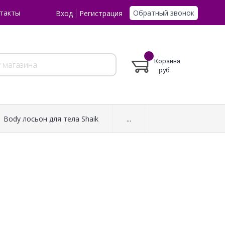
Обратный звонок
такты
Вход
Регистрация
Корзина
руб.
Body лосьон для тела Shaik
...