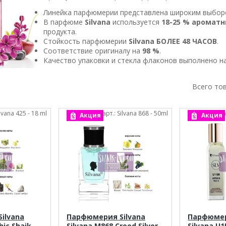
Линейка парфюмерии представлена широким выбор
В парфюме
Silvana
используется
18-25 % аромат
продукта.
Стойкость парфюмерии
Silvana БОЛЕЕ 48 ЧАСОВ
.
Соответствие оригиналу на
98 %
.
Качество упаковки и стекла флаконов выполнено н
Всего то
ilvana 425 - 18 ml
арт.: Silvana 868 - 50ml
а
Акция
Акция
ilvana
Парфюмерия Silvana
Парфюмер
hic Shaik
Silvana М868 Creed Silver
Silvana U1