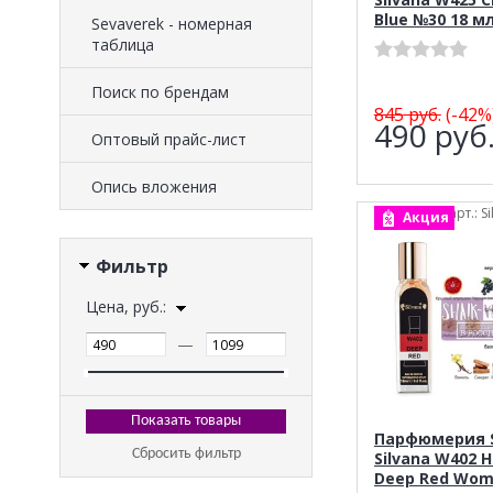
Blue №30 18 м
Sevaverek - номерная
таблица
Поиск по брендам
845
руб.
(-42%
490
руб
Оптовый прайс-лист
Опись вложения
арт.: S
Акция
Фильтр
Цена, руб.:
—
Парфюмерия S
Сбросить фильтр
Silvana W402 
Deep Red Wom