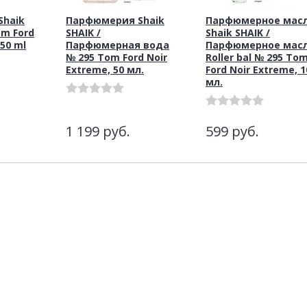
haik
Парфюмерия Shaik
Парфюмерное мас
om Ford
SHAIK /
Shaik SHAIK /
 50 ml
Парфюмерная вода
Парфюмерное мас
№ 295 Tom Ford Noir
Roller bal № 295 To
Extreme, 50 мл.
Ford Noir Extreme, 1
мл.
1 199
руб.
599
руб.