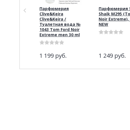
Парфюмерия
Парфюмерия S
Clive&Keira
Shaik M295 (T
Clive&Keira /
Noir Extreme),
Туалетная вода №
NEW
1043 Tom Ford Noir
Extreme men 30 ml
1 199
руб.
1 249
руб.