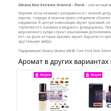
Silvana Noir Extreme Oriental - Floral
– элегантный 
Верхние ноты начинают раскрываться с нежной цитр
нероли, тонущих в нежном пряно-специевом облачке 
кардамона. В центре композиции звучит красивый, н
терпковатого жасмина и медового флердоранжа. Пря
мороженного кулфи служат изысканным дополнением
нот, на фоне которых красиво звучит бархатисто-пр
хрустальную амбру.
Парфюмерия Silvana Silvana M848 Tom Ford Noir Extr
Аромат в других вариантах
Акция
Акция