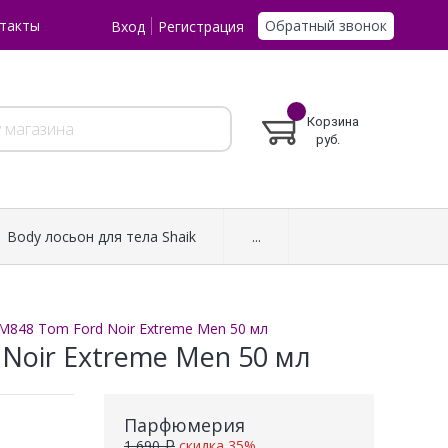
Обратный звонок
такты
Вход
Регистрация
Корзина
руб.
Body лосьон для тела Shaik
...
 M848 Tom Ford Noir Extreme Men 50 мл
 Noir Extreme Men 50 мл
Парфюмерия
1 690 ₽
скидка 35%