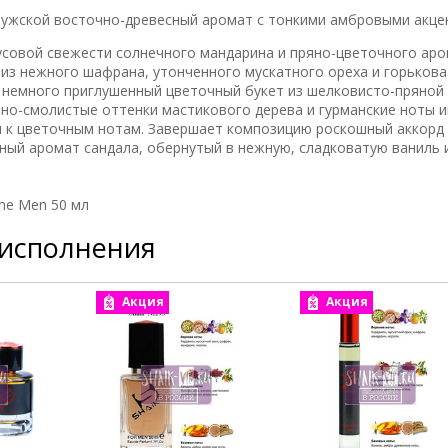
мужской восточно-древесный аромат с тонкими амбровыми акце
усовой свежести солнечного мандарина и пряно-цветочного ар
из нежного шафрана, утонченного мускатного ореха и горьков
о немного приглушенный цветочный букет из шелковисто-пряной
но-смолистые оттенки мастикового дерева и гурманские ноты и
 к цветочным нотам. Завершает композицию роскошный аккорд
яный аромат сандала, обернутый в нежную, сладковатую ваниль 
eme Men 50 мл
 исполнения
Акция
Акция