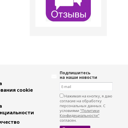
Подпишитесь
на наши новости
а
вания cookie
Нажимая на кнопку, я даю
согласие на обработку
а
персональных данных. С
условиями
"Политики
нциальности
Конфидециальности"
согласен.
ичество