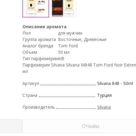
Описание аромата
Пол
для мужчин
Группа аромата
Восточные, Древесные
Аналог бренда
Tom Ford
Объем
50 мл
Тип парфюмерии
edt
Парфюмерия Silvana Silvana M848 Tom Ford Noir Extr
мл
Артикул
Silvana 848 - 50ml
Страна
Турция
Производитель
Silvana
Отзывы