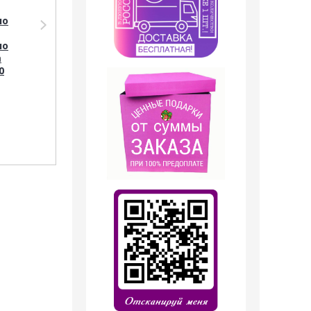
ло
Парфюмерия Shaik
Парфюмерия Shaik
Тестер Shaik M295
SHAIK /
ло
(Tom Ford Noir
Парфюмерная вода
m
Extreme), 25 ml
№ 295 TOM FORD Noir
0
Extreme 20 мл
699
руб.
599
руб.