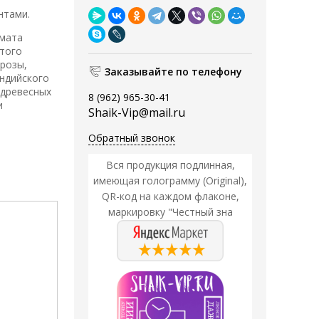
нтами.
омата
атого
 розы,
Заказывайте по телефону
ндийского
 древесных
8 (962) 965-30-41
и
Shaik-Vip@mail.ru
Обратный звонок
Вся продукция подлинная,
имеющая голограмму (Original),
QR-код на каждом флаконе,
маркировку "Честный зна
Акция
Акция