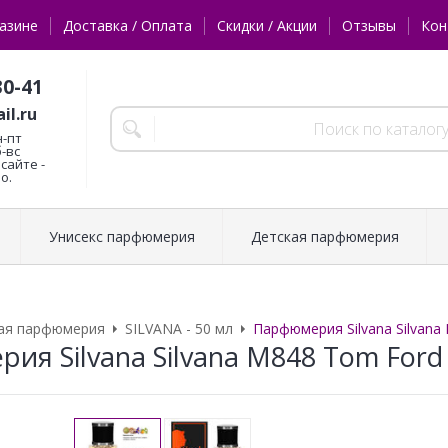
азине
Доставка / Оплата
Скидки / Акции
Отзывы
Кон
30-41
il.ru
н-пт
б-вс
сайте -
о.
Унисекс парфюмерия
Детская парфюмерия
ая парфюмерия
SILVANA - 50 мл
Парфюмерия Silvana Silvana
ия Silvana Silvana M848 Tom Ford