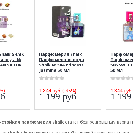
haik SHAIK
Парфюмерия Shaik
Парфюмер
я вода №
Парфюмерная вода
Парфюмер
 ANNA FOR
Shaik № 504 Princess
506 SWEET
Jasmine 50 мл
50 мл
%)
1 844
руб.
(-35%)
1 844
руб.
б.
1 199
руб.
1 19
-стойкая парфюмерия Shaik
станет безпроигрышным вариант
зине
Shaik-Vip.ru
представлен самый широкий ассортимент прод