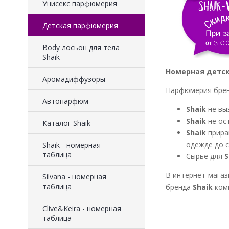
Унисекс парфюмерия
Детская парфюмерия
Body лосьон для тела
Shaik
Номерная детск
Аромадиффузоры
Парфюмерия бре
Автопарфюм
Shaik
не вы
Shaik
не ос
Каталог Shaik
Shaik
прира
одежде до с
Shaik - номерная
таблица
Сырье для
S
В интернет-магаз
Silvana - номерная
таблица
бренда
Shaik
ком
Clive&Keira - номерная
таблица