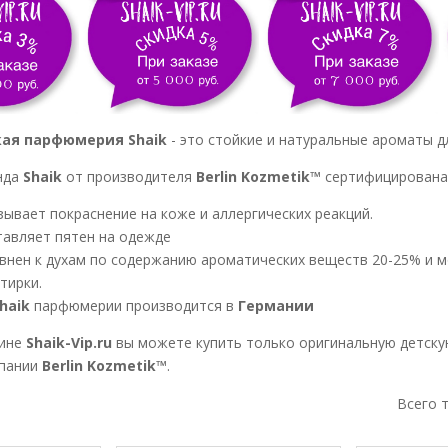
ая парфюмерия Shaik
- это стойкие и натуральные ароматы д
нда
Shaik
от производителя
Berlin Kozmetik™
сертифицирована
зывает покраснение на коже и аллергических реакций.
тавляет пятен на одежде
внен к духам по содержанию ароматических веществ 20-25% и 
тирки.
haik
парфюмерии производится в
Германии
ине
Shaik-Vip.ru
вы можете купить только оригинальную детс
пании
Berlin Kozmetik™
.
Всего 