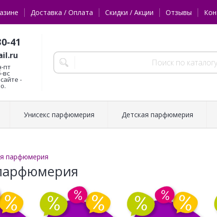
азине
Доставка / Оплата
Скидки / Акции
Отзывы
Кон
30-41
il.ru
н-пт
б-вс
сайте -
о.
Унисекс парфюмерия
Детская парфюмерия
ая парфюмерия
 парфюмерия