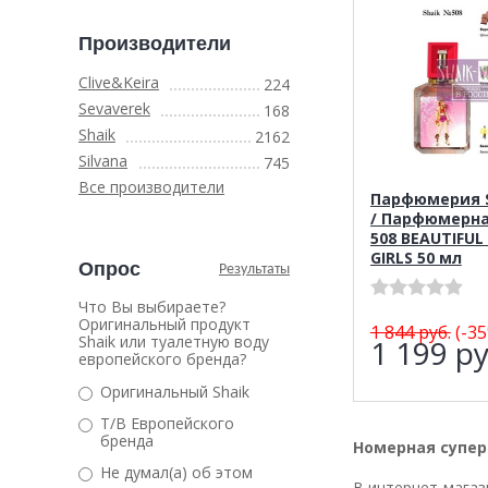
Производители
Clive&Keira
224
Sevaverek
168
Shaik
2162
Silvana
745
Все производители
Парфюмерия S
/ Парфюмерна
508 BEAUTIFUL
GIRLS 50 мл
Опрос
Результаты
Что Вы выбираете?
Оригинальный продукт
1 844
руб.
(-35
Shaik или туалетную воду
1 199
ру
европейского бренда?
Оригинальный Shaik
Т/В Европейского
бренда
Номерная супер
Не думал(а) об этом
В интернет-мага