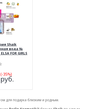
ия Shaik
ная вода №
 ELSA FOR GIRLS
(-35%)
9
руб.
ом для подарка близким и родным.
укции
Berlin Kozmetik™
бренда
Shaik
по самым