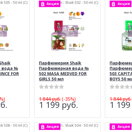
ik 505 - 50 ml (C)
арт.: Shaik 502 - 50 ml (C)
ар
Акция
Акция
haik
Парфюмерия Shaik
Парфюмер
 вода №
Парфюмерная вода №
Парфюмер
INCE FOR
502 MASA MEDVED FOR
503 CAPIT
GIRLS 50 мл
BOYS 50 м
%)
1 844
руб.
(-35%)
1 844
руб.
б.
1 199
руб.
1 19
ik 508 - 50 ml (C)
арт.: Shaik 504 - 50 ml (C)
ар
Акция
Акция