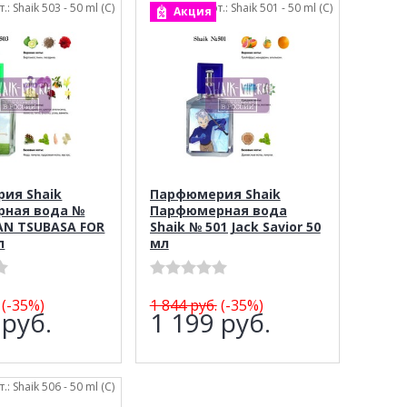
т.: Shaik 503 - 50 ml (C)
арт.: Shaik 501 - 50 ml (C)
Акция
ия Shaik
Парфюмерия Shaik
ная вода №
Парфюмерная вода
AN TSUBASA FOR
Shaik № 501 Jack Savior 50
л
мл
(-35%)
1 844
руб.
(-35%)
9
руб.
1 199
руб.
т.: Shaik 506 - 50 ml (C)