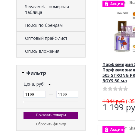
арт.: Sha
Акция
Sevaverek - номерная
таблица
Поиск по брендам
Оптовый прайс-лист
Опись вложения
Парфюмерия S
Парфюмерная
Фильтр
505 STRONG PR
BOYS 50 мл
Цена, руб.:
—
1 844
руб.
(-35
1 199
ру
Сбросить фильтр
арт.: Sha
Акция