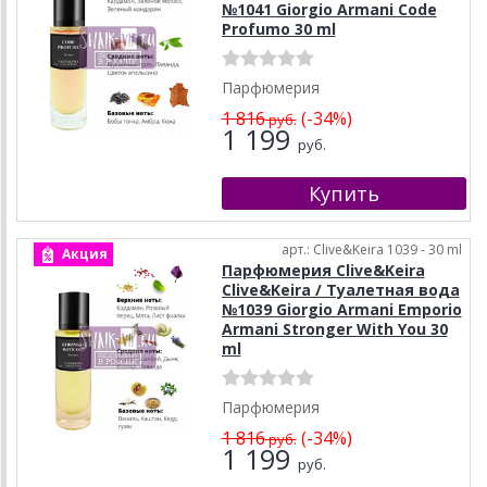
№1041 Giorgio Armani Code
Profumo 30 ml
Парфюмерия
1 816
(-34%)
руб.
1 199
руб.
арт.: Clive&Keira 1039 - 30 ml
Акция
Парфюмерия Clive&Keira
Clive&Keira / Туалетная вода
№1039 Giorgio Armani Emporio
Armani Stronger With You 30
ml
Парфюмерия
1 816
(-34%)
руб.
1 199
руб.