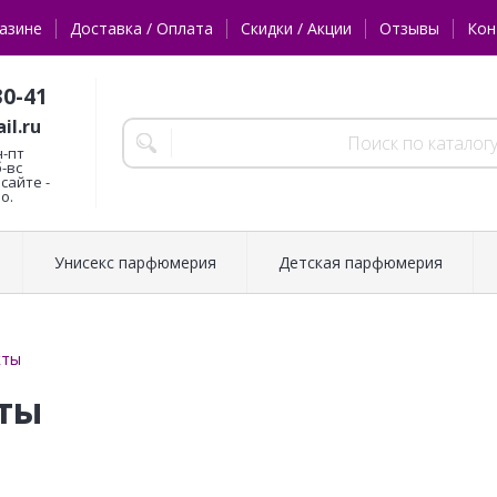
азине
Доставка / Оплата
Скидки / Акции
Отзывы
Кон
30-41
il.ru
н-пт
б-вс
сайте -
о.
Унисекс парфюмерия
Детская парфюмерия
кты
ты