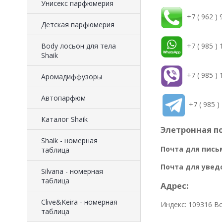
Унисекс парфюмерия
+7 ( 962 ) 
Детская парфюмерия
Body лосьон для тела
+7 ( 985 ) 
Shaik
+7 ( 985 ) 
Аромадиффузоры
Автопарфюм
+7 ( 985 ) 
Каталог Shaik
Элетронная по
Shaik - номерная
Почта для пись
таблица
Почта для увед
Silvana - номерная
таблица
Адрес:
Clive&Keira - номерная
Индекс: 109316 Во
таблица