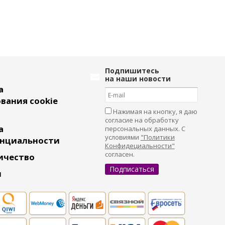
Подпишитесь
на наши новости
а
вания cookie
Нажимая на кнопку, я даю
согласие на обработку
а
персональных данных. С
условиями
"Политики
нциальности
Конфидециальности"
согласен.
ичество
и