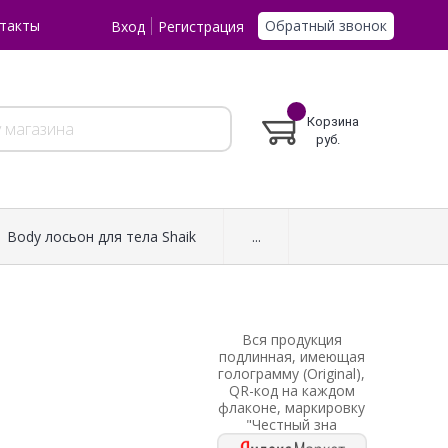
Обратный звонок
такты
Вход
Регистрация
Корзина
руб.
Body лосьон для тела Shaik
...
Вся продукция
подлинная, имеющая
голограмму (Original),
QR-код на каждом
флаконе, маркировку
"Честный зна