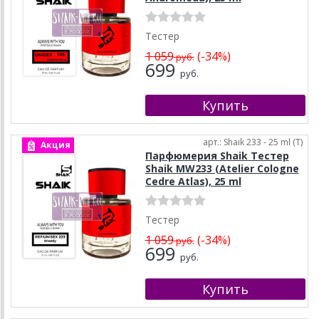
Тестер
1 059
(-34%)
руб.
699
руб.
арт.: Shaik 233 - 25 ml (T)
Акция
Парфюмерия Shaik Тестер
Shaik MW233 (Atelier Cologne
Cedre Atlas), 25 ml
Тестер
1 059
(-34%)
руб.
699
руб.