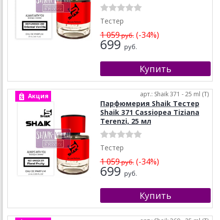
Тестер
1 059
(-34%)
руб.
699
руб.
арт.: Shaik 371 - 25 ml (T)
Акция
Парфюмерия Shaik Тестер
Shaik 371 Cassiopea Tiziana
Terenzi, 25 мл
Тестер
1 059
(-34%)
руб.
699
руб.