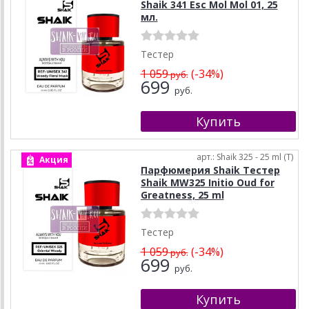
Shaik 341 Esc Mol Mol 01, 25
мл.
Тестер
1 059
(-34%)
руб.
699
руб.
арт.: Shaik 325 - 25 ml (T)
Акция
Парфюмерия Shaik Тестер
Shaik MW325 Initio Oud for
Greatness, 25 ml
Тестер
1 059
(-34%)
руб.
699
руб.