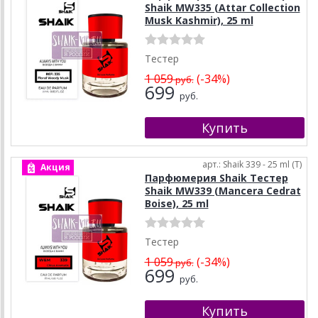
Shaik MW335 (Attar Collection
Musk Kashmir), 25 ml
Тестер
1 059
(-34%)
руб.
699
руб.
арт.: Shaik 339 - 25 ml (T)
Акция
Парфюмерия Shaik Тестер
Shaik MW339 (Mancera Cedrat
Boise), 25 ml
Тестер
1 059
(-34%)
руб.
699
руб.