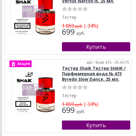
Vertus Narcos'is, 25 мл.
Тестер
1 059
(-34%)
руб.
699
руб.
арт.: Shaik 473 - 25 ml (T)
Акция
Тестер Shaik Тестер SHAIK /
Парфюмерная вода № 473
Byredo Slow Dance, 25 мл.
Тестер
1 059
(-34%)
руб.
699
руб.