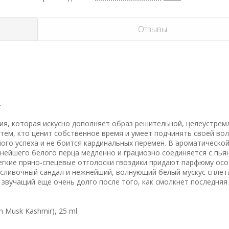
Отзывы
r
ция, которая искусно дополняет образ решительной, целеустрем
 тем, кто ценит собственное время и умеет подчинять своей во
ного успеха и не боится кардинальных перемен. В ароматическо
нейшего белого перца медленно и грациозно соединяется с пь
егкие пряно-спецевые отголоски гвоздики придают парфюму ос
-сливочный сандал и нежнейший, волнующий белый мускус сплет
звучащий еще очень долго после того, как смолкнет последняя
n Musk Kashmir), 25 ml