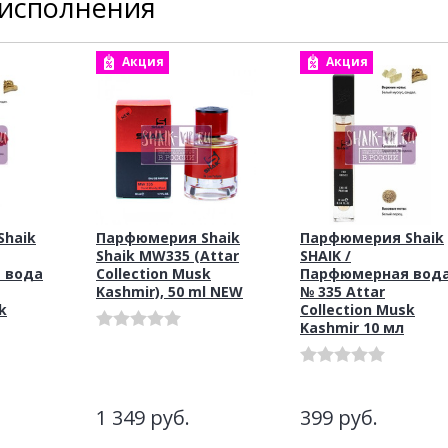
 исполнения
Акция
Акция
haik
Парфюмерия Shaik
Парфюмерия Shaik
Shaik MW335 (Attar
SHAIK /
 вода
Collection Musk
Парфюмерная вод
Kashmir), 50 ml NEW
№ 335 Attar
k
Collection Musk
Kashmir 10 мл
1 349
руб.
399
руб.