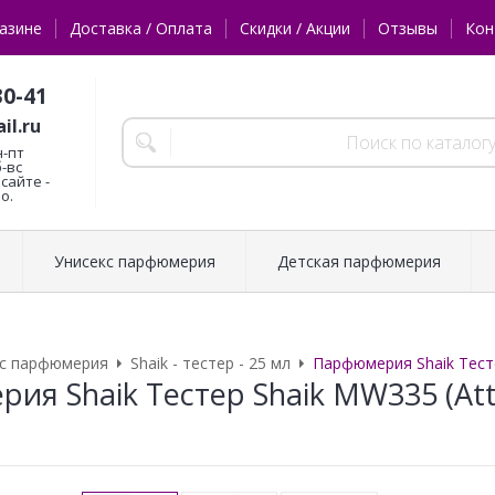
азине
Доставка / Оплата
Скидки / Акции
Отзывы
Кон
30-41
il.ru
н-пт
б-вс
сайте -
о.
Унисекс парфюмерия
Детская парфюмерия
кс парфюмерия
Shaik - тестер - 25 мл
Парфюмерия Shaik Тестер
я Shaik Тестер Shaik MW335 (Atta