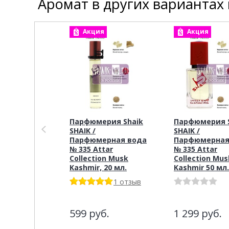
Аромат в других вариантах
Акция
Акция
Парфюмерия Shaik
Парфюмерия S
SHAIK /
SHAIK /
Парфюмерная вода
Парфюмерная
№ 335 Attar
№ 335 Attar
Collection Musk
Collection Mus
Kashmir, 20 мл.
Kashmir 50 мл.
1 отзыв
599
руб.
1 299
руб.