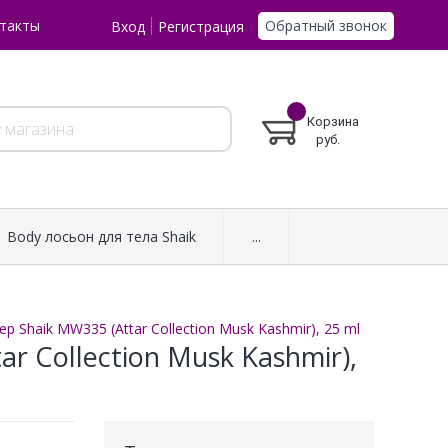
Обратный звонок
такты
Вход
Регистрация
Корзина
руб.
Body лосьон для тела Shaik
...
 Shaik MW335 (Attar Collection Musk Kashmir), 25 ml
r Collection Musk Kashmir),