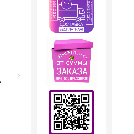
Акция
Парфюмерия
Clive&Keira
а
Clive&Keira /
Туалетная вода
№2044 Attar
Collection Musk
Kashmir 30ml
1 199
руб.