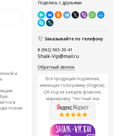
Поделись с друзьями
Заказывайте по телефону
8 (962) 965-30-41
Shaik-Vip@mail.ru
Обратный звонок
ленной и
Вся продукция подлинная,
ле
й
имеющая голограмму (Original),
янящим
QR-код на каждом флаконе,
обую
маркировку "Честный зна
аются в
 цветочная