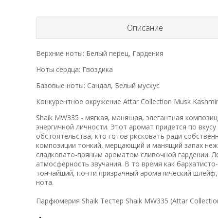
Описание
Верхние ноты: Белый перец, Гардения
Ноты сердца: Гвоздика
Базовые ноты: Сандал, Белый мускус
Конкурентное окружение Attar Collection Musk Kashmi
Shaik MW335 - мягкая, манящая, элегантная компози
энергичной личности. Этот аромат придется по вкусу
обстоятельства, кто готов рисковать ради собствен
композиции тонкий, мерцающий и манящий запах неж
сладковато-пряным ароматом сливочной гардении. Л
атмосферность звучания. В то время как бархатисто
тончайший, почти призрачный ароматический шлейф, 
нота.
Парфюмерия Shaik Тестер Shaik MW335 (Attar Collectio