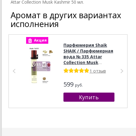
Attar Collection Musk Kashmir 50 мл.
Аромат в других вариантах
исполнения
Акция
А
Парфюмерия Shaik
SHAIK / Парфюмерная
вода № 335 Attar
Collection Musk
Kashmir, 20 мл.
1 отзыв
599
руб.