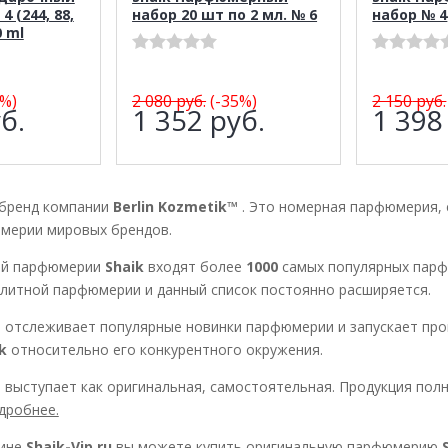
4 (244, 88,
набор 20 шт по 2 мл. № 6
набор № 4
0 ml
%)
2 080
руб.
(-35%)
2 150
руб.
б.
1 352
руб.
1 39
 бренд компании
Berlin Kozmetik™
. Это номерная парфюмерия,
ерии мировых брендов.
ой парфюмерии
Shaik
входят более
1000
самых популярных парф
литной парфюмерии и данный список постоянно расширяется.
™
отслеживает популярные новинки парфюмерии и запускает про
k
относительно его конкурентного окружения.
 выступает как оригинальная, самостоятельная. Продукция пол
дробнее.
ине
Shaik-Vip.ru
вы можете купить оригинальную парфюмерию