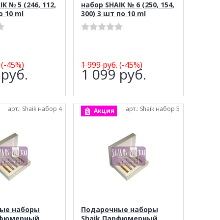
K № 5 (246, 112,
набор SHAIK № 6 (250, 154,
о 10 ml
300) 3 шт по 10 ml
(-45%)
1 999
руб.
(-45%)
9
руб.
1 099
руб.
арт.: Shaik набор 4
арт.: Shaik набор 5
Акция
ые наборы
Подарочные наборы
рфюмерный
Shaik Парфюмерный