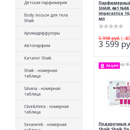
Детская парфюмерия
Парфюмерный
SHAIK 4в1 №66 
imperatrice 10,
Body лосьон для тела
мл
Shaik
Аромадиффузоры
5 998
руб.
(-40
3 599
ру
Автопарфюм
Каталог Shaik
арт.: Набор Sh
Акция
Shaik - номерная
таблица
Silvana - номерная
таблица
Clive&Keira - номерная
таблица
Подарочные 
Sevaverek - номерная
Shaik Shaik П
таблица