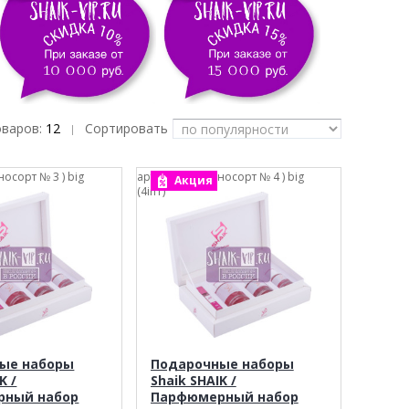
оваров:
12
Сортировать
|
зносорт № 3 ) big
арт.: Shaik ( Разносорт № 4 ) big
Акция
(4in1)
ые наборы
Подарочные наборы
K /
Shaik SHAIK /
рный набор
Парфюмерный набор