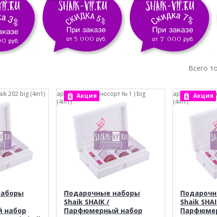
Всего т
aik 202 big (4in1)
арт.: Shaik ( Разносорт № 1 ) big
арт.: Shaik ( Ра
Акция
Акция
(4in1)
(4in1)
наборы
Подарочные наборы
Подарочн
Shaik SHAIK /
Shaik SHAI
 набор
Парфюмерный набор
Парфюме