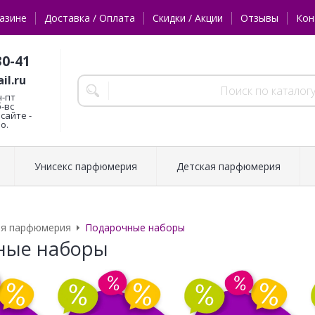
азине
Доставка / Оплата
Скидки / Акции
Отзывы
Кон
30-41
il.ru
н-пт
б-вс
сайте -
о.
Унисекс парфюмерия
Детская парфюмерия
ая парфюмерия
Подарочные наборы
ные наборы