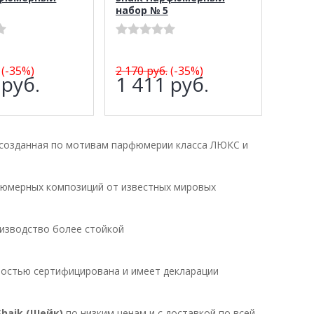
набор № 5
(-35%)
2 170
руб.
(-35%)
8
руб.
1 411
руб.
 созданная по мотивам парфюмерии класса ЛЮКС и
юмерных композиций от известных мировых
изводство более стойкой
ностью сертифицирована и имеет декларации
Shaik (Шейк)
по низким ценам и с доставкой по всей