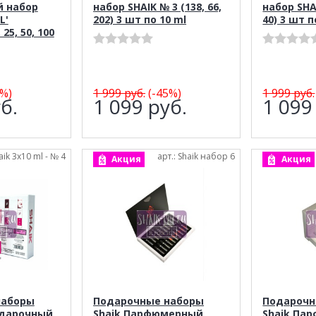
 набор
набор SHAIK № 3 (138, 66,
набор SHAI
L'
202) 3 шт по 10 ml
40) 3 шт п
 25, 50, 100
%)
1 999
руб.
(-45%)
1 999
руб.
б.
1 099
руб.
1 09
aik 3х10 ml - № 4
арт.: Shaik набор 6
Акция
Акция
наборы
Подарочные наборы
Подарочн
одарочный
Shaik Парфюмерный
Shaik Па