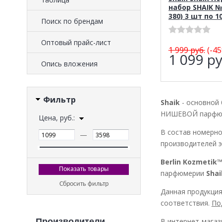
набор SHAIK № 
380) 3 шт по 1
Поиск по брендам
Оптовый прайс-лист
1 999
руб.
(-45
1 099
ру
Опись вложения
Фильтр
Shaik
- основной
НИШЕВОЙ парфюм
Цена, руб.:
В состав номерн
—
производителей э
Berlin Kozmetik
парфюмерии
Shai
Сбросить фильтр
Данная продукция
соответствия.
По
Производители
В интернет-магаз