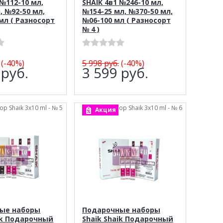
 №112-10 мл,
SHAIK 4в1 №246-10 мл,
, №92-50 мл,
№154-25 мл, №370-50 мл,
мл ( Разносорт
№06-100 мл ( Разносорт
№ 4 )
(-40%)
5 998
руб.
(-40%)
9
руб.
3 599
руб.
ор Shaik 3х10 ml - № 5
арт.: Набор Shaik 3х10 ml - № 6
Акция
ые наборы
Подарочные наборы
ik Подарочный
Shaik Shaik Подарочный