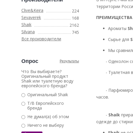
территории Росси
Clive&Keira
224
Sevaverek
ПРЕИМУЩЕСТВА
168
Shaik
2162
Ароматы
Sh
Silvana
745
Все производители
Сырье для
S
Мы сравнил
Опрос
- Одеколо
Результаты
Что Вы выбираете?
- Туалетная вод
Оригинальный продукт
Shaik или туалетную воду
европейского бренда?
- Парфюмированн
Оригинальный Shaik
часов.
Т/В Европейского
бренда
-
Shaik
прира
Не думал(а) об этом
одежде до стирки
Ничего не выберу
Shaik
не ос