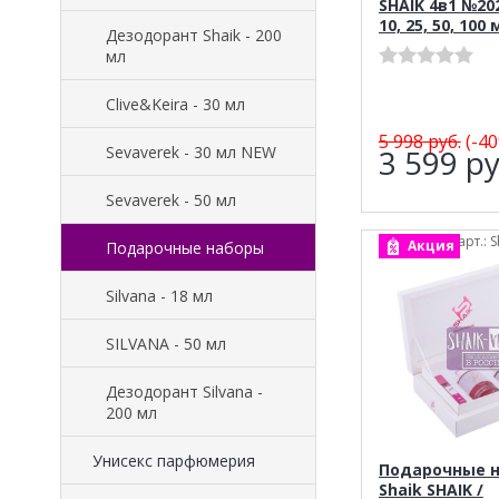
SHAIK 4в1 №20
10, 25, 50, 100 
Дезодорант Shaik - 200
мл
Clive&Keira - 30 мл
5 998
руб.
(-40
Sevaverek - 30 мл NEW
3 599
ру
Sevaverek - 50 мл
арт.: S
Акция
Подарочные наборы
Silvana - 18 мл
SILVANA - 50 мл
Дезодорант Silvana -
200 мл
Унисекс парфюмерия
Подарочные 
Shaik SHAIK /