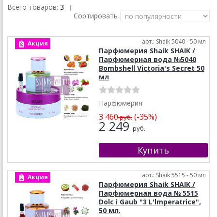
Всего товаров:
3
|
Сортировать
арт.: Shaik 5040 - 50 мл
Акция
Парфюмерия Shaik SHAIK /
Парфюмерная вода №5040
Bombshell Victoria's Secret 50
мл
Парфюмерия
3 460
(-35%)
руб.
2 249
руб.
арт.: Shaik 5515 - 50 мл
Акция
Парфюмерия Shaik SHAIK /
Парфюмерная вода № 5515
Dolc i Gaub "3 L'lmperatrice",
50 мл.