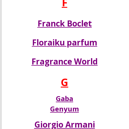
F
Franck Boclet
Floraiku parfum
Fragrance World
G
Gaba
Genyum
Giorgio Armani