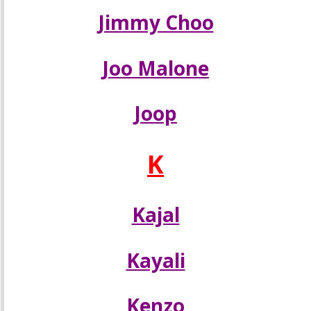
Jimmy Choo
Joо Malone
Joop
K
Kajal
Kayali
Kenzo