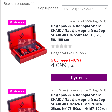
Всего товаров:
11
|
Сортировать
арт.: Shaik 5502 big (4in1)
Акция
Подарочные наборы Shaik
SHAIK / Парфюмерный набор
SHAIK 4в1 № 5502 Mol 10, 25,
50, 100 мл
Подарочные наборы
6 831
(-40%)
руб.
4 099
руб.
арт.: Shaik ( Разносорт № 2 ) big (4in1)
Акция
Подарочные наборы Shaik
SHAIK / Парфюмерный набор
SHAIK 4в1 №169-10мл, №203-
25мл, №173-50мл, №167-100мл