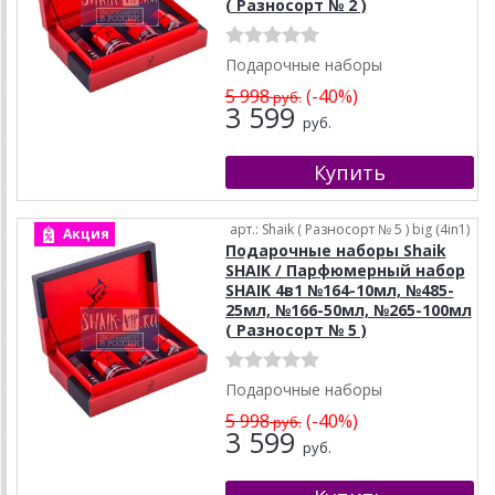
( Разносорт № 2 )
Подарочные наборы
5 998
(-40%)
руб.
3 599
руб.
арт.: Shaik ( Разносорт № 5 ) big (4in1)
Акция
Подарочные наборы Shaik
SHAIK / Парфюмерный набор
SHAIK 4в1 №164-10мл, №485-
25мл, №166-50мл, №265-100мл
( Разносорт № 5 )
Подарочные наборы
5 998
(-40%)
руб.
3 599
руб.