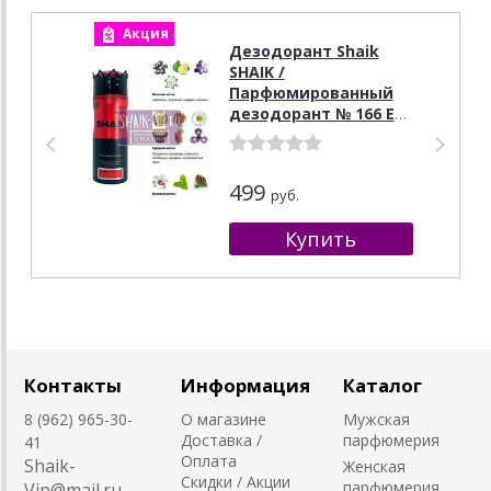
Акция
А
Дезодорант Shaik
SHAIK /
Парфюмированный
дезодорант № 166 Esc
Mol Esc 02 200 мл.
499
руб.
Контакты
Информация
Каталог
8 (962) 965-30-
О магазине
Мужская
Доставка /
парфюмерия
41
Оплата
Shaik-
Женская
Скидки / Акции
парфюмерия
Vip@mail.ru