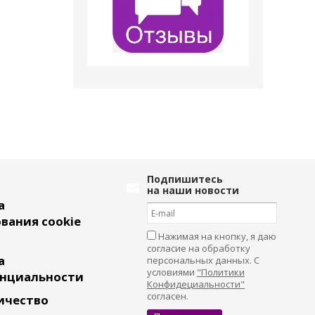
Подпишитесь
на наши новости
а
вания cookie
Нажимая на кнопку, я даю
согласие на обработку
а
персональных данных. С
условиями
"Политики
нциальности
Конфидециальности"
согласен.
ичество