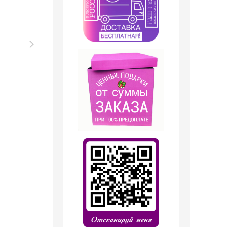
Парфюмерия
Парфюмерия
Clive&Keira
Clive&Keira
Clive&Keira /
Clive&Keira /
Туалетная вода №
Туалетная вода
2088 ESC MOL M+ MOL
№2045 Mol 01 Esc Mol
01+IRIS 30 ml
30ml
1 199
руб.
1 199
руб.