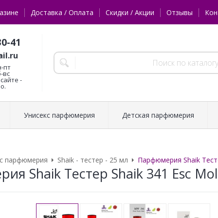
азине
Доставка / Оплата
Скидки / Акции
Отзывы
Кон
30-41
il.ru
н-пт
б-вс
сайте -
о.
Унисекс парфюмерия
Детская парфюмерия
кс парфюмерия
Shaik - тестер - 25 мл
Парфюмерия Shaik Тестер
я Shaik Тестер Shaik 341 Esc Mol 