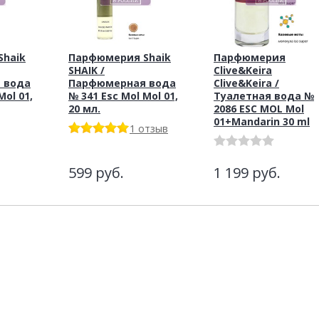
haik
Парфюмерия Shaik
Парфюмерия
SHAIK /
Clive&Keira
 вода
Парфюмерная вода
Clive&Keira /
Mol 01,
№ 341 Esc Mol Mol 01,
Туалетная вода №
20 мл.
2086 ESC MOL Mol
01+Mandarin 30 ml
1 отзыв
599
руб.
1 199
руб.