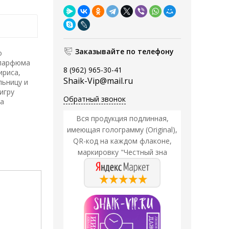
Заказывайте по телефону
о
 парфюма
8 (962) 965-30-41
ириса,
Shaik-Vip@mail.ru
льницу и
игру
Обратный звонок
ла
Вся продукция подлинная,
имеющая голограмму (Original),
QR-код на каждом флаконе,
маркировку "Честный зна
Акция
Акция