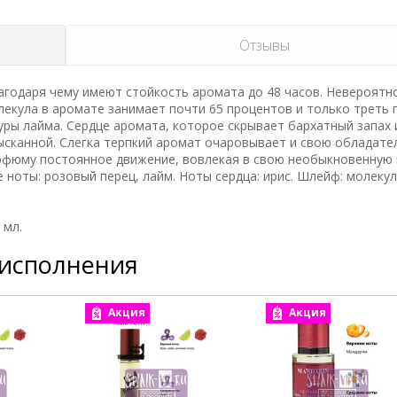
Отзывы
годаря чему имеют стойкость аромата до 48 часов. Невероятн
лекула в аромате занимает почти 65 процентов и только треть
уры лайма. Сердце аромата, которое скрывает бархатный запах 
сканной. Слегка терпкий аромат очаровывает и свою обладате
рфюму постоянное движение, вовлекая в свою необыкновенную 
е ноты: розовый перец, лайм. Ноты сердца: ирис. Шлейф: молеку
 мл.
 исполнения
Акция
Акция