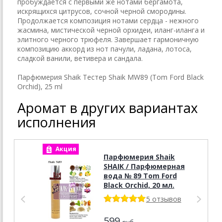
пробуждается с первыми же нотами бергамота,
искрящихся цитрусов, сочной черной смородины.
Продолжается композиция нотами сердца - нежного
жасмина, мистической черной орхидеи, иланг-иланга и
элитного черного трюфеля. Завершает гармоничную
композицию аккорд из нот пачули, ладана, лотоса,
сладкой ванили, ветивера и сандала.
Парфюмерия Shaik Тестер Shaik MW89 (Tom Ford Black
Orchid), 25 ml
Аромат в других вариантах
исполнения
Акция
А
Парфюмерия Shaik
SHAIK / Парфюмерная
вода № 89 Tom Ford
Black Orchid, 20 мл.
5 отзывов
599
руб.