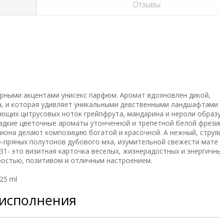
Отзывы
ерными акцентами унисекс парфюм. Аромат вдохновлен дикой,
ка, и которая удивляет уникальными девственными ландшафтами
ющих цитрусовых ноток грейпфрута, мандарина и нероли образ
ладкие цветочные ароматы утонченной и трепетной белой фрези
иона делают композицию богатой и красочной. А нежный, стру
-пряных полутонов дубового мха, изумительной свежести мате
1- это визитная карточка веселых, жизнерадостных и энергичны
остью, позитивом и отличным настроением.
25 ml
 исполнения