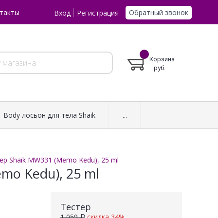
Обратный звонок
такты
Вход
Регистрация
Корзина
руб.
Body лосьон для тела Shaik
...
ер Shaik MW331 (Memo Kedu), 25 ml
mo Kedu), 25 ml
Тестер
1 059 ₽
скидка 34%