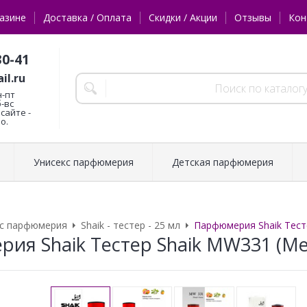
азине
Доставка / Оплата
Скидки / Акции
Отзывы
Кон
30-41
il.ru
н-пт
б-вс
сайте -
о.
Унисекс парфюмерия
Детская парфюмерия
кс парфюмерия
Shaik - тестер - 25 мл
Парфюмерия Shaik Тест
ия Shaik Тестер Shaik MW331 (Me