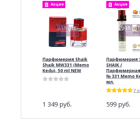
Акция
Акция
Парфюмерия Shaik
Парфюмерия S
Shaik MW331 (Memo
SHAIK /
Kedu), 50 ml NEW
Парфюмерная
№ 331 Memo Ke
мл.
7 
1 349
руб.
599
руб.