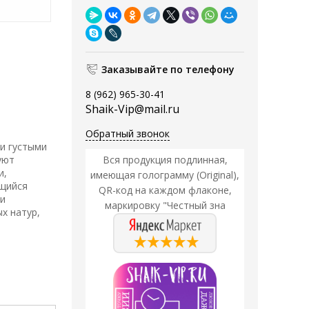
Заказывайте по телефону
8 (962) 965-30-41
Shaik-Vip@mail.ru
Обратный звонок
 и густыми
Вся продукция подлинная,
уют
и,
имеющая голограмму (Original),
ящийся
QR-код на каждом флаконе,
 и
маркировку "Честный зна
х натур,