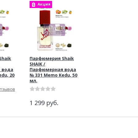
Акция
haik
Парфюмерия Shaik
SHAIK /
 вода
Парфюмерная вода
du, 20
№ 331 Memo Kedu, 50
мл.
отзывов
1 299
руб.