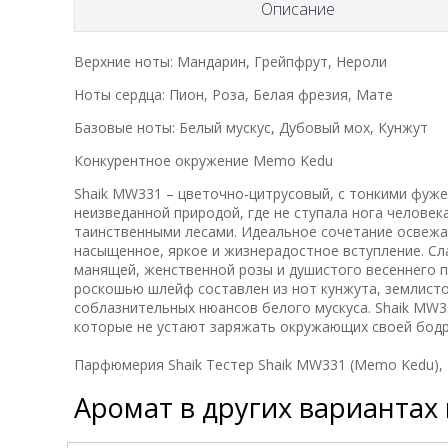
Описание
Верхние ноты: Мандарин, Грейпфрут, Нероли
Ноты сердца: Пион, Роза, Белая фрезия, Мате
Базовые ноты: Белый мускус, Дубовый мох, Кунжут
Конкурентное окружение Memo Kedu
Shaik MW331 – цветочно-цитрусовый, с тонкими фуж
неизведанной природой, где не ступала нога челове
таинственными лесами. Идеальное сочетание освежа
насыщенное, яркое и жизнерадостное вступление. С
манящей, женственной розы и душистого весеннего п
роскошью шлейф составлен из нот кунжута, землисто
соблазнительных нюансов белого мускуса. Shaik MW33
которые не устают заряжать окружающих своей бодр
Парфюмерия Shaik Тестер Shaik MW331 (Memo Kedu), 
Аромат в других вариантах