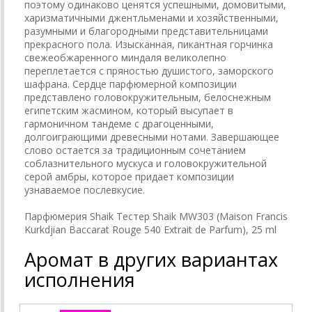
поэтому одинаково ценятся успешными, домовитыми,
харизматичными джентльменами и хозяйственными,
разумными и благородными представительницами
прекрасного пола. Изысканная, пикантная горчинка
свежеобжаренного миндаля великолепно
переплетается с пряностью душистого, заморского
шафрана. Сердце парфюмерной композиции
представлено головокружительным, белоснежным
египетским жасмином, который высупает в
гармоничном тандеме с драгоценными,
долгоиграющими древесными нотами. Завершающее
слово остается за традиционным сочетанием
соблазнительного мускуса и головокружительной
серой амбры, которое придает композиции
узнаваемое послевкусие.
Парфюмерия Shaik Тестер Shaik MW303 (Maison Francis
Kurkdjian Baccarat Rouge 540 Extrait de Parfum), 25 ml
Аромат в других вариантах
исполнения