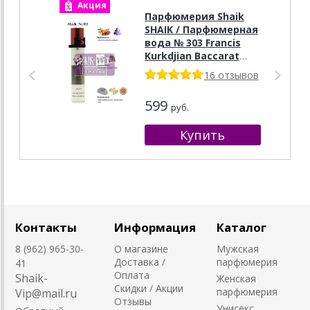
Акция
А
Парфюмерия Shaik
SHAIK / Парфюмерная
вода № 303 Francis
Kurkdjian Baccarat
Rouge 540 Extrait, 20
16 отзывов
мл.
599
руб.
Контакты
Информация
Каталог
8 (962) 965-30-
О магазине
Мужская
Доставка /
парфюмерия
41
Оплата
Shaik-
Женская
Скидки / Акции
парфюмерия
Vip@mail.ru
Отзывы
Унисекс