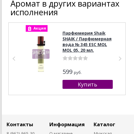
Аромат в других вариантах
исполнения
Акция
А
Парфюмерия Shaik
SHAIK / Парфюмерная
вода № 345 ESC MOL
MOL 05, 20 мл.
599
руб.
Контакты
Информация
Каталог
8 (962) 965-30-
О магазине
Мужская