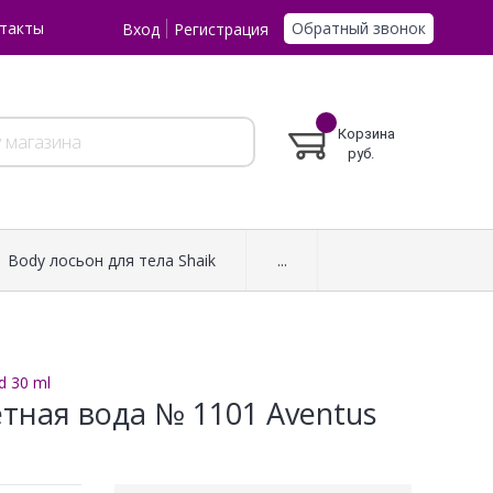
Обратный звонок
такты
Вход
Регистрация
Корзина
руб.
Body лосьон для тела Shaik
...
d 30 ml
етная вода № 1101 Aventus