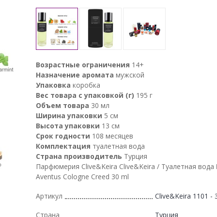
Возрастные ограничения
14+
Назначение аромата
мужской
Упаковка
коробка
Вес товара с упаковкой (г)
195 г
Объем товара
30 мл
Ширина упаковки
5 см
Высота упаковки
13 см
Срок годности
108 месяцев
Комплектация
туалетная вода
Страна производитель
Турция
Парфюмерия Clive&Keira Clive&Keira / Туалетная вода
Aventus Cologne Creed 30 ml
Артикул
Clive&Keira 1101 - 
Страна
Турция