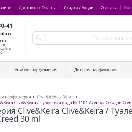
азине
Доставка / Оплата
Скидки / Акции
Отзывы
Кон
30-41
il.ru
н-пт
б-вс
сайте -
о.
Унисекс парфюмерия
Детская парфюмерия
ая парфюмерия
Clive&Keira - 30 мл
Keira Clive&Keira / Туалетная вода № 1101 Aventus Cologne Cree
ия Clive&Keira Clive&Keira / Туал
reed 30 ml