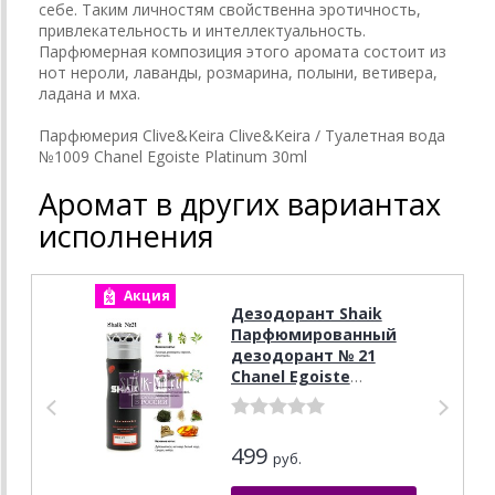
себе. Таким личностям свойственна эротичность,
привлекательность и интеллектуальность.
Парфюмерная композиция этого аромата состоит из
нот нероли, лаванды, розмарина, полыни, ветивера,
ладана и мха.
Парфюмерия Clive&Keira Clive&Keira / Туалетная вода
№1009 Chanel Egoiste Platinum 30ml
Аромат в других вариантах
исполнения
Акция
А
Дезодорант Shaik
Парфюмированный
дезодорант № 21
Chanel Egoiste
Platinum, 200 мл.
499
руб.