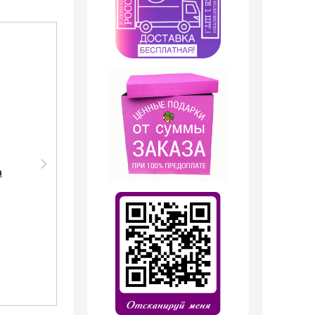
Акция
Акция
Дезодорант Shaik
Парфюмерия Shaik
а
Парфюмированный
SHAIK /
дезодорант № 21
Парфюмерная вода
Chanel Egoiste
№ 21 CHANEL EGOISTE
Platinum, 200 мл.
PLATINUM FOR MEN ,
50 мл.
499
руб.
1 199
руб.