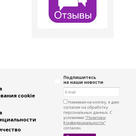
Подпишитесь
на наши новости
а
вания cookie
Нажимая на кнопку, я даю
согласие на обработку
а
персональных данных. С
условиями
"Политики
нциальности
Конфидециальности"
согласен.
ичество