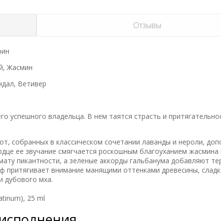
Отзывы
рин
й, Жасмин
ндал, Ветивер
го успешного владельца. В нем таятся страсть и притягательно
т, собранных в классическом сочетании лаванды и нероли, до
ердце ее звучание смягчается роскошным благоуханием жасмина
ату пикантности, а зеленые аккорды гальбанума добавляют те
ф притягивает внимание манящими оттенками древесины, сладк
 дубового мха.
tinum), 25 ml
 исполнения