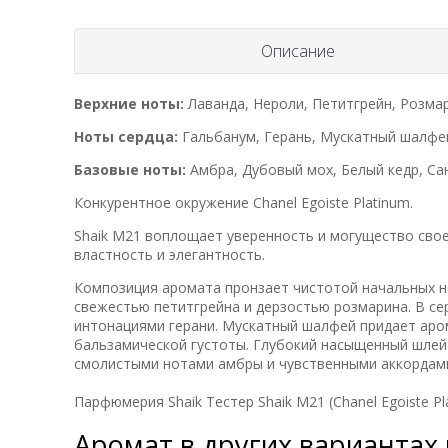
Описание
Верхние ноты:
Лаванда, Нероли, Петитгрейн, Розма
Ноты сердца:
Гальбанум, Герань, Мускатный шалфе
Базовые ноты:
Амбра, Дубовый мох, Белый кедр, Са
Конкурентное окружение Chanel Egoiste Platinum.
Shaik M21 воплощает уверенность и могущество свое
властность и элегантность.
Композиция аромата пронзает чистотой начальных но
свежестью петитгрейна и дерзостью розмарина. В с
интонациями герани. Мускатный шалфей придает аром
бальзамической густоты. Глубокий насыщенный шлей
смолистыми нотами амбры и чувственными аккордами
Парфюмерия Shaik Тестер Shaik M21 (Chanel Egoiste Pla
Аромат в других вариантах