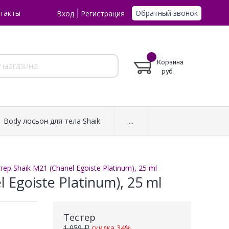
Обратный звонок
такты
Вход
Регистрация
Корзина
руб.
Body лосьон для тела Shaik
...
р Shaik M21 (Chanel Egoiste Platinum), 25 ml
Egoiste Platinum), 25 ml
Тестер
1 059 ₽
скидка 34%