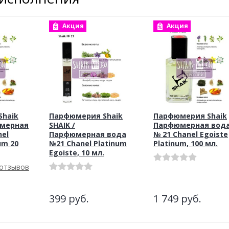
Акция
Акция
haik
Парфюмерия Shaik
Парфюмерия Shaik
юмерная
SHAIK /
Парфюмерная вод
nel
Парфюмерная вода
№ 21 Chanel Egoiste
um 20
№21 Chanel Platinum
Platinum, 100 мл.
Egoiste, 10 мл.
 отзывов
399
руб.
1 749
руб.