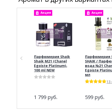
Акция
Акция
Парфюмерия Shaik
Парфюмерия S
Shaik M21 (Chanel
SHAIK / Парф
Egoiste Platinum),
вода №21 Cha
100 ml NEW
Egoiste Platin
мл
13
1 799
руб.
599
руб.