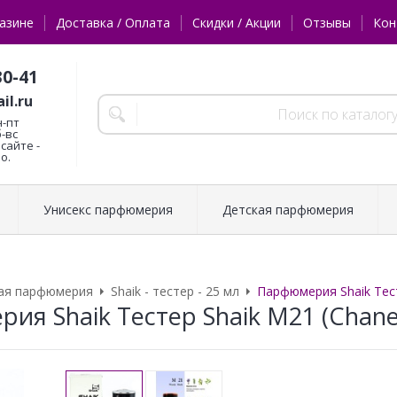
азине
Доставка / Оплата
Скидки / Акции
Отзывы
Кон
30-41
il.ru
н-пт
б-вс
сайте -
о.
Унисекс парфюмерия
Детская парфюмерия
ая парфюмерия
Shaik - тестер - 25 мл
Парфюмерия Shaik Тесте
я Shaik Тестер Shaik M21 (Chanel 