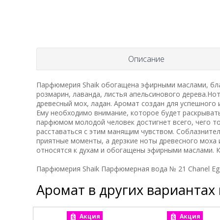
Описание
Парфюмерия Shaik обогащена эфирными маслами, бла
розмарин, лаванда, листья апельсинового дерева.Ноты
древесный мох, ладан. Аромат создан для успешного
Ему необходимо внимание, которое будет раскрывать 
парфюмом молодой человек достигнет всего, чего т
расставаться с этим манящим чувством. Соблазните
приятные моменты, а дерзкие ноты древесного моха 
относятся к духам и обогащены эфирными маслами. Ко
Парфюмерия Shaik Парфюмерная вода № 21 Chanel Egoi
Аромат в других вариантах
Акция
Акция