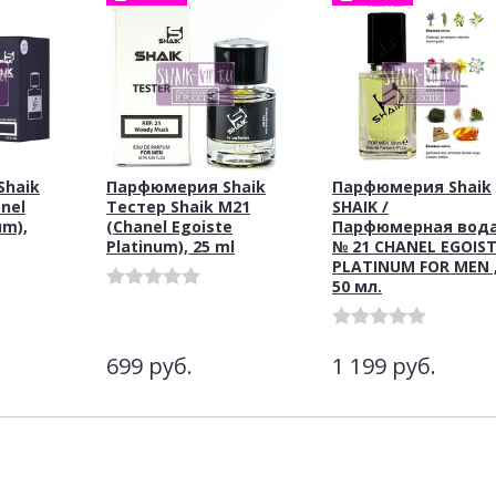
haik
Парфюмерия Shaik
Парфюмерия Shaik
nel
Тестер Shaik M21
SHAIK /
um),
(Chanel Egoiste
Парфюмерная вод
Platinum), 25 ml
№ 21 CHANEL EGOIS
PLATINUM FOR MEN 
50 мл.
699
руб.
1 199
руб.