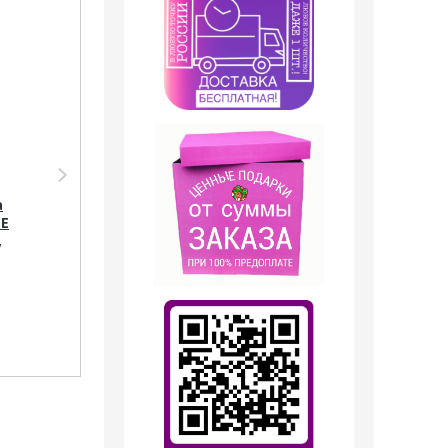
Парфюмерия Shaik
Дезодорант Shaik
SHAIK / Парфюмерная
Парфюмированный
а
вода №21 Chanel
дезодорант № 21
TE
Egoiste Platinum 20
Chanel Egoiste
,
мл
Platinum, 200 мл.
13 отзывов
599
руб.
499
руб.