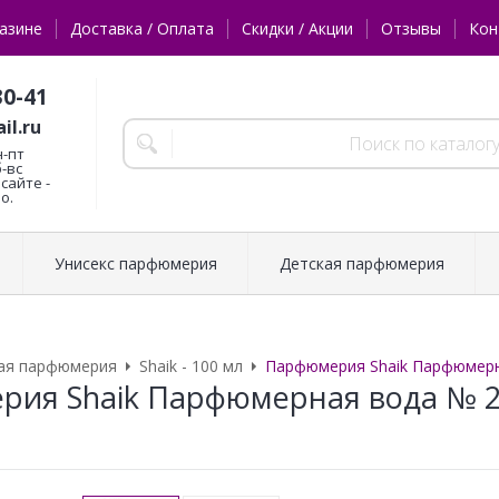
азине
Доставка / Оплата
Скидки / Акции
Отзывы
Кон
30-41
il.ru
н-пт
б-вс
сайте -
о.
Унисекс парфюмерия
Детская парфюмерия
ая парфюмерия
Shaik - 100 мл
Парфюмерия Shaik Парфюмерная
ия Shaik Парфюмерная вода № 21 