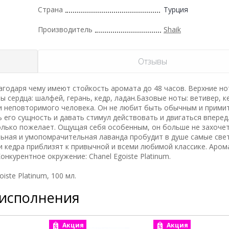
Страна
Турция
Производитель
Shaik
Отзывы
годаря чему имеют стойкость аромата до 48 часов. Верхние но
 сердца: шалфей, герань, кедр, ладан.Базовые ноты: ветивер, к
 и неповторимого человека. Он не любит быть обычным и прими
его сущность и давать стимул действовать и двигаться вперед.
олько пожелает. Ощущая себя особенным, он больше не захоче
льная и умопомрачительная лаванда пробудит в душе самые све
и кедра приблизят к привычной и всеми любимой классике. Аро
нкурентное окружение: Chanel Egoiste Platinum.
ste Platinum, 100 мл.
 исполнения
Акция
Акция