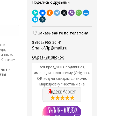
Поделись с друзьями
Заказывайте по телефону
8 (962) 965-30-41
ты:
Shaik-Vip@mail.ru
едр,
тивным.
Обратный звонок
 С таким
т
Вся продукция подлинная,
тлые и
имеющая голограмму (Original),
маты
QR-код на каждом флаконе,
маркировку "Честный зна
Акция
Акция