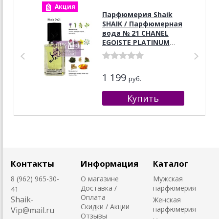
Акция
А
Парфюмерия Shaik
SHAIK / Парфюмерная
вода № 21 CHANEL
EGOISTE PLATINUM
FOR MEN , 50 мл.
1 199
руб.
Контакты
Информация
Каталог
8 (962) 965-30-
О магазине
Мужская
Доставка /
парфюмерия
41
Оплата
Shaik-
Женская
Скидки / Акции
парфюмерия
Vip@mail.ru
Отзывы