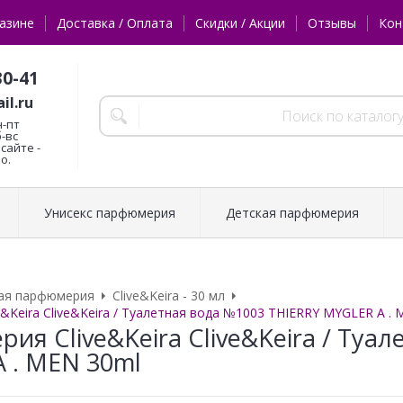
азине
Доставка / Оплата
Скидки / Акции
Отзывы
Кон
30-41
il.ru
н-пт
б-вс
сайте -
о.
Унисекс парфюмерия
Детская парфюмерия
ая парфюмерия
Clive&Keira - 30 мл
&Keira Clive&Keira / Туалетная вода №1003 THIERRY MYGLER A . 
ия Clive&Keira Clive&Keira / Туа
 . MEN 30ml