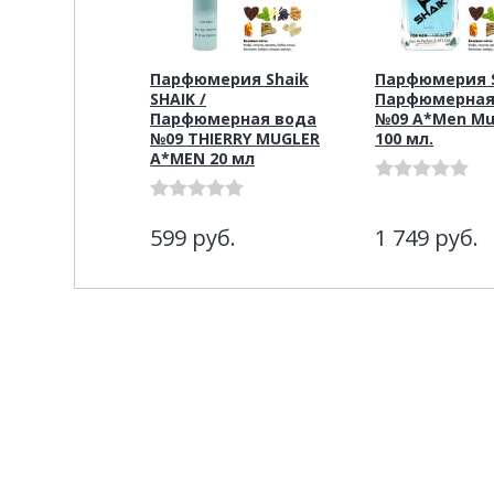
Парфюмерия Shaik
Парфюмерия S
SHAIK /
Парфюмерная
Парфюмерная вода
№09 A*Men Mu
№09 THIERRY MUGLER
100 мл.
A*MEN 20 мл
599
руб.
1 749
руб.