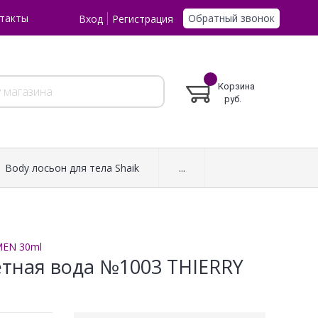
Обратный звонок
такты
Вход
Регистрация
Корзина
руб.
Body лосьон для тела Shaik
...
MEN 30ml
летная вода №1003 THIERRY