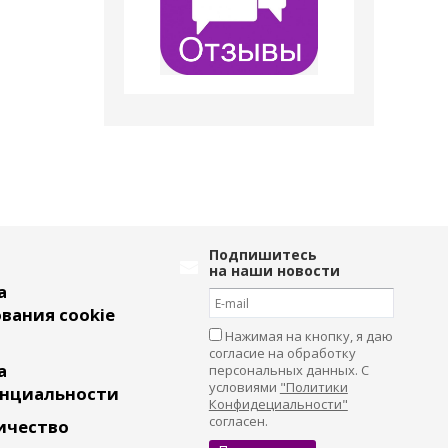
Подпишитесь
на наши новости
а
вания cookie
Нажимая на кнопку, я даю
согласие на обработку
а
персональных данных. С
условиями
"Политики
нциальности
Конфидециальности"
согласен.
ичество