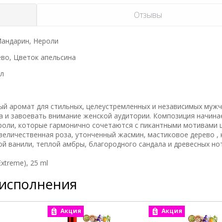
Отзывы
Мандарин, Нероли
ево, Цветок апельсина
ал
вный аромат для стильных, целеустремленных и независимых мужч
 и завоевать внимание женской аудитории. Композиция начина
ероли, которые гармонично сочетаются с пикантными мотивами 
величественная роза, утонченный жасмин, мастиковое дерево , 
й ванили, теплой амбры, благородного сандала и древесных нот
xtreme), 25 ml
 исполнения
Акция
Акция