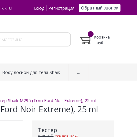
Обратный звонок
такты
Вход
Регистрация
Корзина
руб.
Body лосьон для тела Shaik
...
ер Shaik M295 (Tom Ford Noir Extreme), 25 ml
ord Noir Extreme), 25 ml
Тестер
1 059 ₽
скидка 34%