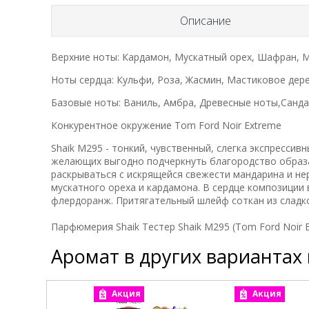
Описание
Верхние ноты: Кардамон, Мускатный орех, Шафран, 
Ноты сердца: Кульфи, Роза, Жасмин, Мастиковое дер
Базовые ноты: Ваниль, Амбра, Древесные ноты,Санд
Конкурентное окружение Tom Ford Noir Extreme
Shaik M295 - тонкий, чувственный, слегка экспресси
желающих выгодно подчеркнуть благородство образа
раскрываться с искрящейся свежести мандарина и н
мускатного ореха и кардамона. В сердце композиции 
флердоранж. Притягательный шлейф соткан из сладко
Парфюмерия Shaik Тестер Shaik M295 (Tom Ford Noir E
Аромат в других вариантах
Акция
Акция