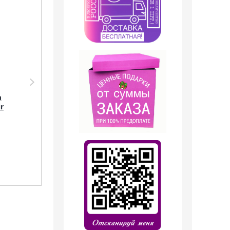
Парфюмерия Silvana
Парфюмерия
Silvana M848 Tom
Clive&Keira
а
Ford Noir Extreme
Clive&Keira /
r
Men 50 мл
Туалетная вода №
1043 Tom Ford Noir
Extreme men 30 ml
1 099
руб.
1 199
руб.