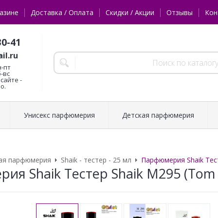
азине
Доставка / Оплата
Скидки / Акции
Отзывы
Кон
30-41
il.ru
н-пт
б-вс
сайте -
о.
Унисекс парфюмерия
Детская парфюмерия
ая парфюмерия
Shaik - тестер - 25 мл
Парфюмерия Shaik Тест
я Shaik Тестер Shaik M295 (Tom F