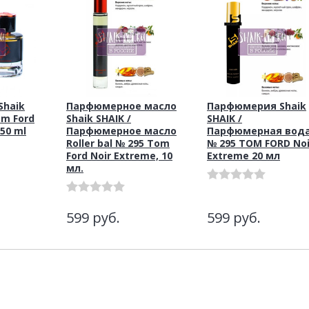
haik
Парфюмерное масло
Парфюмерия Shaik
om Ford
Shaik SHAIK /
SHAIK /
 50 ml
Парфюмерное масло
Парфюмерная вод
Roller bal № 295 Tom
№ 295 TOM FORD Noi
Ford Noir Extreme, 10
Extreme 20 мл
мл.
599
руб.
599
руб.