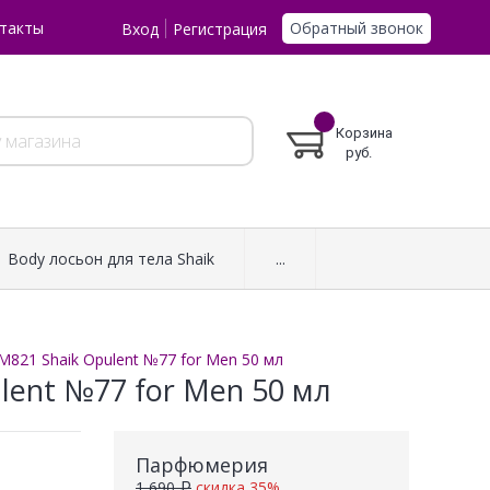
Обратный звонок
такты
Вход
Регистрация
Корзина
руб.
Body лосьон для тела Shaik
...
M821 Shaik Opulent №77 for Men 50 мл
lent №77 for Men 50 мл
Парфюмерия
1 690 ₽
скидка 35%