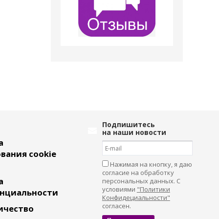
Подпишитесь
на наши новости
а
вания cookie
Нажимая на кнопку, я даю
согласие на обработку
а
персональных данных. С
условиями
"Политики
нциальности
Конфидециальности"
согласен.
ичество