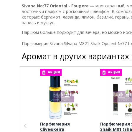
Sivana No:77 Oriental - Fougere
— многогранный, мощ
восточный парфюм с роскошным шлейфом. В компози
которых: бергамот, лаванда, лимон, базилик, герань, 
ваниль и мускус.
Парфюм больше подходит для вечера, но можно носит
Парфюмерия Silvana Silvana M821 Shaik Opulent №77 f
Аромат в других вариантах
Акция
Акция
Парфюмерия
Парфюмерия S
Clive&Keira
Shaik M01 (Sha