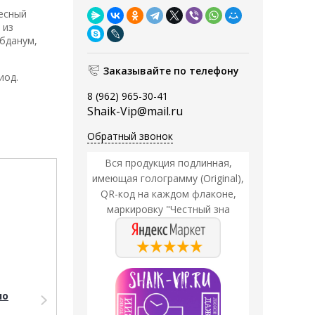
весный
 из
абданум,
Заказывайте по телефону
иод.
8 (962) 965-30-41
Shaik-Vip@mail.ru
Обратный звонок
Вся продукция подлинная,
Акция
Акция
имеющая голограмму (Original),
QR-код на каждом флаконе,
маркировку "Честный зна
ло
Парфюмерия Shaik
Парфюмерия Shaik
Shaik M01 (Shaik
Тестер Shaik M01