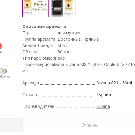
Описание аромата
Пол
для мужчин
Группа аромата
Восточные, Пряные
Аналог бренда
Shaik
Объем
50 мл
Тип парфюмерии
edp
Парфюмерия Silvana Silvana M821 Shaik Opulent №77 f
мл
Артикул
Silvana 821 - 50ml
Страна
Турция
Производитель
Silvana
Отзывы