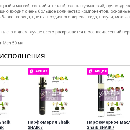
ный и мягкий, свежий и теплый, слегка гурманский, пряно-дре
цию входит очень большое количество компонентов, основные
яблоко, корица, цветы гвоздичного дерева, кедр, пачули, мох, л
ь его и днем, лучше всего раскрывается в осенне-весенний пер
or Men 50 мл
 исполнения
Акция
Акция
haik
Парфюмерия Shaik
Парфюмерное мас
ik
SHAIK /
Shaik SHAIK /