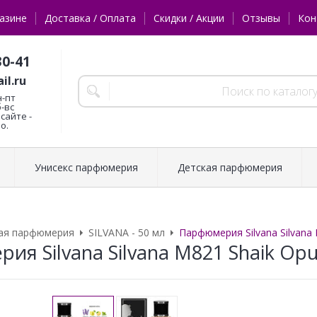
азине
Доставка / Оплата
Скидки / Акции
Отзывы
Кон
30-41
il.ru
н-пт
б-вс
сайте -
о.
Унисекс парфюмерия
Детская парфюмерия
ая парфюмерия
SILVANA - 50 мл
Парфюмерия Silvana Silvana 
ия Silvana Silvana M821 Shaik Opu