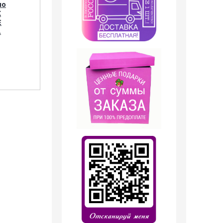
ло
Opulent Blue №77), 50
(Shaik Opulent Blue
K
ml NEW
№77), 25 ml
E
.
1 249
руб.
699
руб.