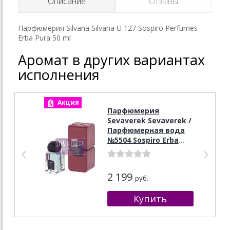
Описание
Отзывы
Парфюмерия Silvana Silvana U 127 Sospiro Perfumes
Erba Pura 50 ml
Аромат в других вариантах
исполнения
Акция
А
Парфюмерия
Sevaverek Sevaverek /
Парфюмерная вода
№5504 Sospiro Erba
Pura 50 мл
2 199
руб.