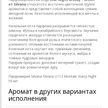
от Silvana
относится к восточно-цветочной группе
ароматов и представляет собой воплощение сияния
звездной ночи, безотказно исполняющей все мечты и
желания.
Начальная нота парфюма раскрывается свежестью
лимона, яблока и калабрийского бергамота. Звучание
сердечного аккорда отличается роскошным
сочетанием болгарской розы и египетского жасмина,
усиленного теплыми восточными нотами пачулей.
Конечная нота окутает вас туманным свечением,
сотканным из ароматов белого мускуса, амбры и
томных пудровых аккордов.
Парфюм прекрасно дополнит вечерний туалет, создав
вокруг вас романтичную ауру.
Парфюмерия Silvana Silvana U113 Montale Starry Night
50 мл
Аромат в других вариантах
исполнения