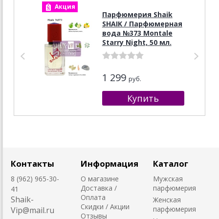
Акция
А
Парфюмерия Shaik
SHAIK / Парфюмерная
вода №373 Montale
Starry Night, 50 мл.
1 299
руб.
Контакты
Информация
Каталог
8 (962) 965-30-
О магазине
Мужская
Доставка /
парфюмерия
41
Оплата
Shaik-
Женская
Скидки / Акции
парфюмерия
Vip@mail.ru
Отзывы