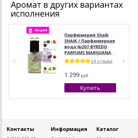
Аромат в других вариантах
исполнения
Акция
А
Парфюмерия Shaik
SHAIK / Парфюмерная
вода №207 BYREDO
PARFUMS MARIJUANA
UNISEX , 50 мл.
34 отзыва
1 299
руб.
Контакты
Информация
Каталог