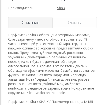
Производитель
Shaik
Описание
Отзывы
Парфюмерия Shaik обогащена эфирными маслами,
благодаря чему имеют стойкость аромата до 48
часов. Имеющий унисексуальный характер, этот
парфюм одинаково хорош на представителях обоих
полов. Предложил публике модный, роскошно
звучащий и диаметрально отличный от новинок
последних лет букет с доминантой в виде
алкогольной ноты..Ароматы относятся к духам и
обогащены эфирными маслами. Семейства ароматов:
фужерные Начальная нота: кардамон, кориандр,
альдегиды Нота "сердца": ландыш, ревень, розовая
роза Конечная нота: дубовый мох, амброксан
(ambroxan), сандаловое дерево, водка Конкурентное
окружение Kilian Vodka on the Rocks.
Парфюмерия Shaik SHAIK / Парфюмерная вода №185