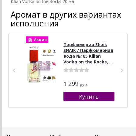
Kilian Vodka on the Rocks 20 мл
Аромат в других вариантах
исполнения
Акция
А
Парфюмерия Shaik
SHAIK / Парфюмерная
вода №185 Kilian
Vodka on the Rocks, 50
мл.
1 299
руб.