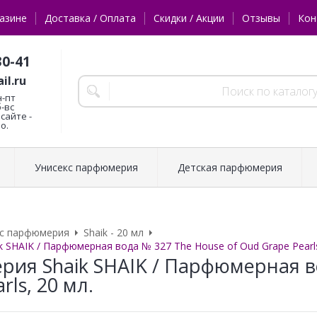
азине
Доставка / Оплата
Скидки / Акции
Отзывы
Кон
30-41
il.ru
н-пт
б-вс
сайте -
о.
Унисекс парфюмерия
Детская парфюмерия
кс парфюмерия
Shaik - 20 мл
 SHAIK / Парфюмерная вода № 327 The House of Oud Grape Pearls
ия Shaik SHAIK / Парфюмерная во
rls, 20 мл.