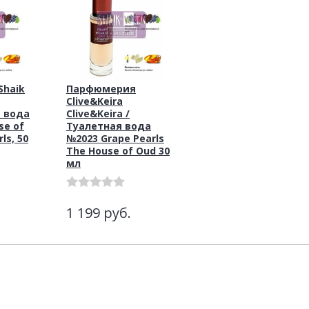
haik
Парфюмерия
Clive&Keira
 вода
Clive&Keira /
se of
Туалетная вода
ls, 50
№2023 Grape Pearls
The House of Oud 30
мл
1 199
руб.