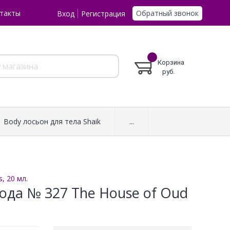
Обратный звонок
такты
Вход
Регистрация
Корзина
руб.
Body лосьон для тела Shaik
...
, 20 мл.
да № 327 The House of Oud