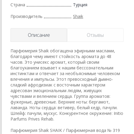
Страна
Турция
Производитель
Shaik
Описание
Отзывы
Парфюмерия Shaik обогащена эфирными маслами,
благодаря чему имеют стойкость аромата до 48
часов. Это унисекс аромат, который своим
благоуханием взывает к нашим бессознательным
инстинктам и отвечает за необъяснимые человеком
влечения и импульсы. Этот превосходный дымно-
сладкий афродизиак с восточным характером
адресован эмоциональным людям, живущих
чувствами и велением сердца. Группа ароматов:
фужерные, древесные. Верхние ноты: бергамот,
лаванда. Ноты сердца: ветивер, белый кедр, пачули.
Шлейф: пачули, мускус. Конкурентное окружение: Initio
Parfums Prives Rehab.
Парфюмерия Shaik SHAIK / Парфюмерная вода № 319