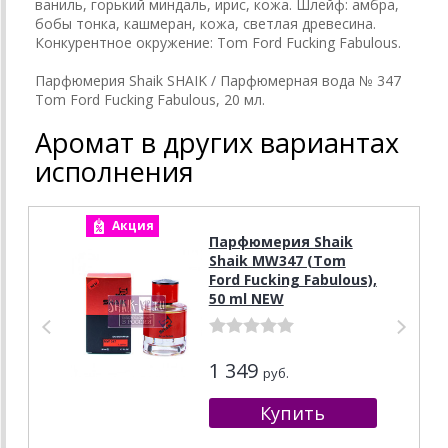
ваниль, горький миндаль, ирис, кожа. Шлейф: амбра,
бобы тонка, кашмеран, кожа, светлая древесина.
Конкурентное окружение: Tom Ford Fucking Fabulous.
Парфюмерия Shaik SHAIK / Парфюмерная вода № 347
Tom Ford Fucking Fabulous, 20 мл.
Аромат в других вариантах
исполнения
Акция
А
Парфюмерия Shaik
Shaik MW347 (Tom
Ford Fucking Fabulous),
50 ml NEW
1 349
руб.