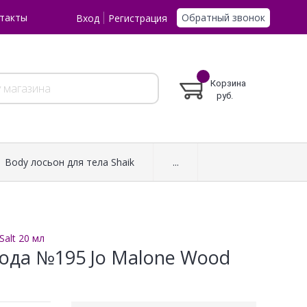
Обратный звонок
такты
Вход
Регистрация
Корзина
руб.
Body лосьон для тела Shaik
...
alt 20 мл
ода №195 Jo Malone Wood