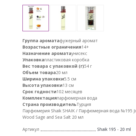
Группа аромата
фужерный аромат
Возрастные ограничения
14+
Назначение аромата
унисекс
Упаковка
пластиковая коробка
Вес товара с упаковкой (г)
54 г
Объем товара
20 мл
Ширина упаковки
5.5 см
Высота упаковки
13 см
Срок годности
102 месяцев
Комплектация
парфюмерная вода
Страна производитель
Турция
Парфюмерия Shaik SHAIK / Парфюмерная вода №195 J
Wood Sage and Sea Salt 20 мл
Артикул
Shaik 195 - 20 ml