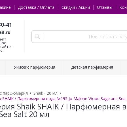
азине
Доставка / Оплата
Скидки / Акции
Отзывы
Кон
30-41
il.ru
н-пт
б-вс
сайте -
о.
Унисекс парфюмерия
Детская парфюмерия
кс парфюмерия
Shaik - 20 мл
 SHAIK / Парфюмерная вода №195 Jo Malone Wood Sage and Sea S
ия Shaik SHAIK / Парфюмерная в
Sea Salt 20 мл