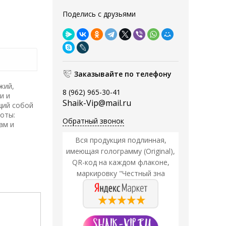
Поделись с друзьями
Заказывайте по телефону
жий,
8 (962) 965-30-41
и и
Shaik-Vip@mail.ru
щий собой
оты:
Обратный звонок
ам и
Вся продукция подлинная,
имеющая голограмму (Original),
QR-код на каждом флаконе,
маркировку "Честный зна