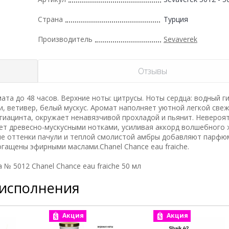
Страна
Турция
Производитель
Sevaverek
Отзывы
та до 48 часов. Верхние ноты: цитрусы. Ноты сердца: водный г
и, ветивер, белый мускус. Аромат наполняет уютной легкой све
гиацинта, окружает ненавязчивой прохладой и пьянит. Невероя
ет древесно-мускусными нотками, усиливая аккорд волшебного 
ые оттенки пачули и теплой смолистой амбры добавляют парфю
гащены эфирными маслами.Chanel Chance eau fraiche.
№ 5012 Chanel Chance eau fraiche 50 мл
 исполнения
Акция
Акция