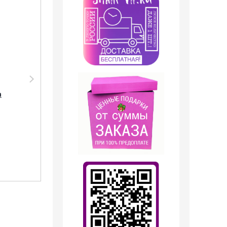
Парфюмерия Shaik
Парфюмерия Shaik
SHAIK /
SHAIK /
а
Парфюмерная вода
Парфюмерная вода
№5012 Chance Eau
№ 42 Chanel "Chance
Fraiche Chanel 50 мл
Eau Fraiche", 100 мл.
2 249
руб.
1 749
руб.