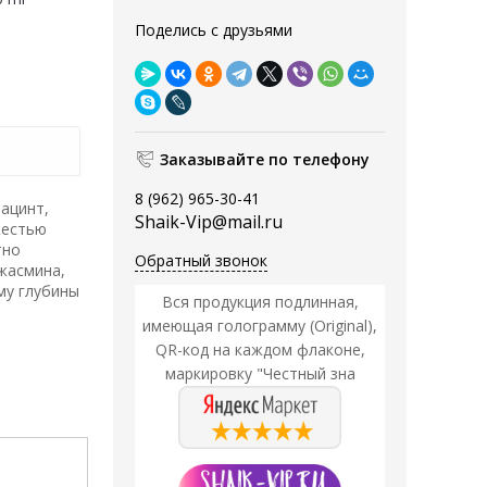
Поделись с друзьями
Заказывайте по телефону
8 (962) 965-30-41
иацинт,
Shaik-Vip@mail.ru
жестью
тно
Обратный звонок
жасмина,
му глубины
Вся продукция подлинная,
имеющая голограмму (Original),
QR-код на каждом флаконе,
маркировку "Честный зна
Акция
Акция