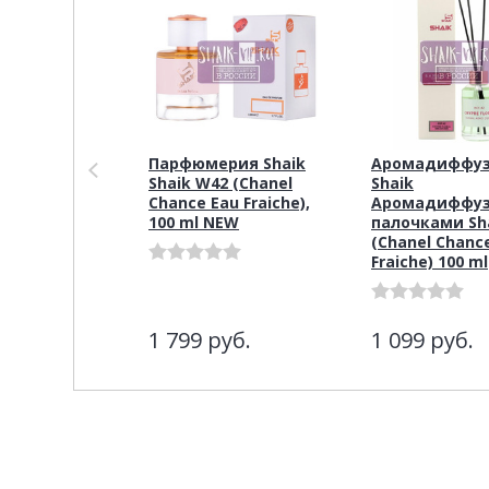
Парфюмерия Shaik
Аромадиффу
Shaik W42 (Chanel
Shaik
Chance Eau Fraiche),
Аромадиффуз
100 ml NEW
палочками Sha
(Chanel Chanc
Fraiche) 100 ml
1 799
руб.
1 099
руб.