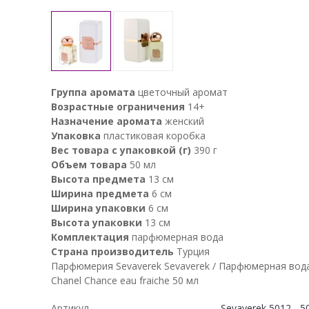
Группа аромата
цветочный аромат
Возрастные ограничения
14+
Назначение аромата
женский
Упаковка
пластиковая коробка
Вес товара с упаковкой (г)
390 г
Объем товара
50 мл
Высота предмета
13 см
Ширина предмета
6 см
Ширина упаковки
6 см
Высота упаковки
13 см
Комплектация
парфюмерная вода
Страна производитель
Турция
Парфюмерия Sevaverek Sevaverek / Парфюмерная вод
Chanel Chance eau fraiche 50 мл
Артикул
Sevaverek 5012 - 5