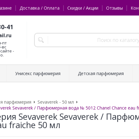
азине
Доставка / Оплата
Скидки / Акции
Отзывы
Кон
30-41
il.ru
н-пт
б-вс
сайте -
о.
Унисекс парфюмерия
Детская парфюмерия
ая парфюмерия
Sevaverek - 50 мл
erek Sevaverek / Парфюмерная вода № 5012 Chanel Chance eau fr
ия Sevaverek Sevaverek / Парфюм
u fraiche 50 мл