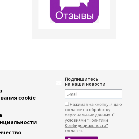
Подпишитесь
на наши новости
а
вания cookie
Нажимая на кнопку, я даю
согласие на обработку
а
персональных данных. С
условиями
"Политики
нциальности
Конфидециальности"
согласен.
ичество