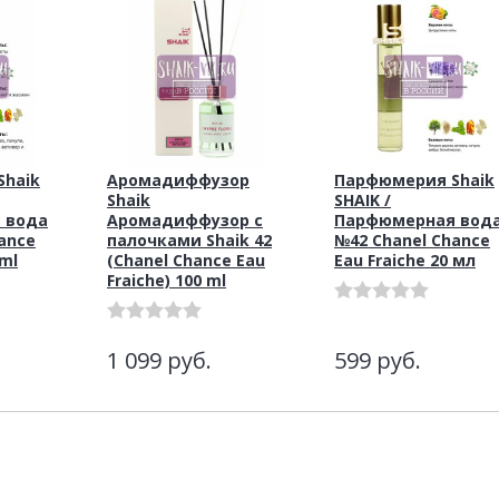
haik
Аромадиффузор
Парфюмерия Shaik
Shaik
SHAIK /
 вода
Аромадиффузор с
Парфюмерная вод
ance
палочками Shaik 42
№42 Chanel Chance
 ml
(Chanel Chance Eau
Еаu Fraiche 20 мл
Fraiche) 100 ml
1 099
руб.
599
руб.