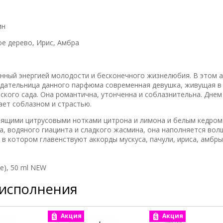
ин
ое дерево, Ирис, Амбра
ненный энергией молодости и бесконечного жизнелюбия. В этом 
адательница данного парфюма современная девушка, живущая в
ского сада. Она романтична, утонченна и соблазнительна. Дне
ает соблазном и страстью.
ящими цитрусовыми нотками цитрона и лимона и белым кедром.
а, водяного гиацинта и сладкого жасмина, она наполняется во
в котором главенствуют аккорды мускуса, пачули, ириса, амбры
e), 50 ml NEW
 исполнения
Акция
Акция