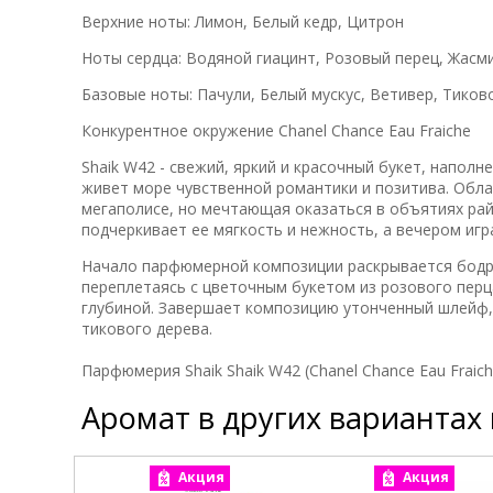
Верхние ноты: Лимон, Белый кедр, Цитрон
Ноты сердца: Водяной гиацинт, Розовый перец, Жасм
Базовые ноты: Пачули, Белый мускус, Ветивер, Тиков
Конкурентное окружение Chanel Chance Eau Fraiche
Shaik W42 - свежий, яркий и красочный букет, напол
живет море чувственной романтики и позитива. Обл
мегаполисе, но мечтающая оказаться в объятиях рай
подчеркивает ее мягкость и нежность, а вечером игр
Начало парфюмерной композиции раскрывается бодр
переплетаясь с цветочным букетом из розового перц
глубиной. Завершает композицию утонченный шлейф, 
тикового дерева.
Парфюмерия Shaik Shaik W42 (Chanel Chance Eau Fraich
Аромат в других вариантах
Акция
Акция