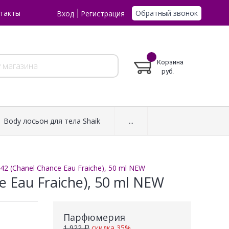
Обратный звонок
такты
Вход
Регистрация
Корзина
руб.
Body лосьон для тела Shaik
...
2 (Chanel Chance Eau Fraiche), 50 ml NEW
 Eau Fraiche), 50 ml NEW
Парфюмерия
1 922 ₽
скидка 35%