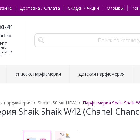
азине
Доставка / Оплата
Скидки / Акции
Отзывы
Кон
30-41
il.ru
н-пт
б-вс
сайте -
о.
Унисекс парфюмерия
Детская парфюмерия
ая парфюмерия
Shaik - 50 мл NEW!
Парфюмерия Shaik Shaik W4
я Shaik Shaik W42 (Chanel Chance