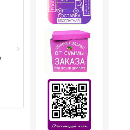
Парфюмерное масло
Парфюмерия Shaik
Shaik SHAIK /
SHAIK /
а
Парфюмерное масло
Парфюмерная вода
Roller bal № 42 Chanel
№ 42 Chanel Chance
Chance Еаu Fraiche,
Еаu Fraiche, 50 мл.
10 мл.
599
руб.
1 199
руб.