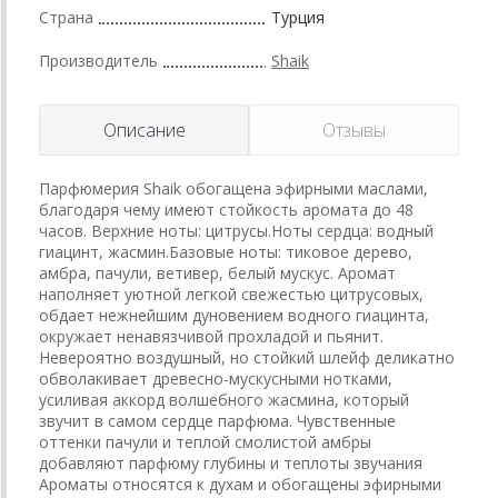
Страна
Турция
Производитель
Shaik
Описание
Отзывы
Парфюмерия Shaik обогащена эфирными маслами,
благодаря чему имеют стойкость аромата до 48
часов. Верхние ноты: цитрусы.Ноты сердца: водный
гиацинт, жасмин.Базовые ноты: тиковое дерево,
амбра, пачули, ветивер, белый мускус. Аромат
наполняет уютной легкой свежестью цитрусовых,
обдает нежнейшим дуновением водного гиацинта,
окружает ненавязчивой прохладой и пьянит.
Невероятно воздушный, но стойкий шлейф деликатно
обволакивает древесно-мускусными нотками,
усиливая аккорд волшебного жасмина, который
звучит в самом сердце парфюма. Чувственные
оттенки пачули и теплой смолистой амбры
добавляют парфюму глубины и теплоты звучания
Ароматы относятся к духам и обогащены эфирными