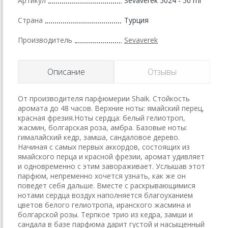
Артикул
Sevaverek 5024 - 50 ml
Страна
Турция
Производитель
Sevaverek
Описание
Отзывы
От производителя парфюмерии Shaik. Стойкость
аромата до 48 часов. Верхние ноты: ямайский перец,
красная фрезия.Ноты сердца: белый гелиотроп,
жасмин, болгарская роза, амбра. Базовые ноты:
гималайский кедр, замша, сандаловое дерево.
Начиная с самых первых аккордов, состоящих из
ямайского перца и красной фрезии, аромат удивляет
и одновременно с этим завораживает. Услышав этот
парфюм, непременно хочется узнать, как же он
поведет себя дальше. Вместе с раскрывающимися
нотами сердца воздух наполняется благоуханием
цветов белого гелиотропа, иранского жасмина и
болгарской розы. Терпкое трио из кедра, замши и
сандала в базе парфюма дарит густой и насыщенный