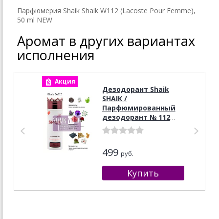
Парфюмерия Shaik Shaik W112 (Lacoste Pour Femme),
50 ml NEW
Аромат в других вариантах
исполнения
Акция
А
Дезодорант Shaik
SHAIK /
Парфюмированный
дезодорант № 112
Lacoste "Pour
Femme", 200 мл.
499
руб.