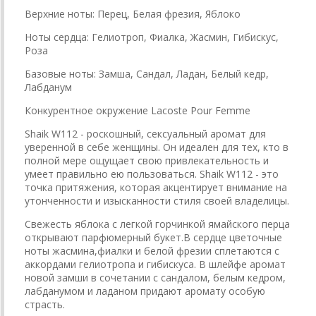
Верхние ноты: Перец, Белая фрезия, Яблоко
Ноты сердца: Гелиотроп, Фиалка, Жасмин, Гибискус,
Роза
Базовые ноты: Замша, Сандал, Ладан, Белый кедр,
Лабданум
Конкурентное окружение Lacoste Pour Femme
Shaik W112 - роскошный, сексуальный аромат для
уверенной в себе женщины. Он идеален для тех, кто в
полной мере ощущает свою привлекательность и
умеет правильно ею пользоваться. Shaik W112 - это
точка притяжения, которая акцентирует внимание на
утонченности и изысканности стиля своей владелицы.
Свежесть яблока с легкой горчинкой ямайского перца
открывают парфюмерный букет.В сердце цветочные
ноты жасмина,фиалки и белой фрезии сплетаются с
аккордами гелиотропа и гибискуса. В шлейфе аромат
новой замши в сочетании с сандалом, белым кедром,
лабданумом и ладаном придают аромату особую
страсть.