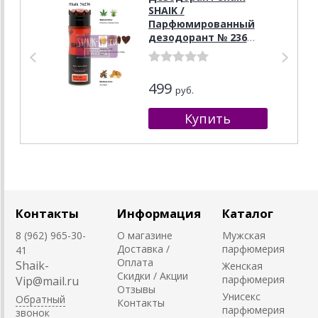
SHAIK /
Парфюмированный
дезодорант № 236
Nasomatto Black
Afgano, 200 мл.
499
руб.
Контакты
Информация
Каталог
8 (962) 965-30-
О магазине
Мужская
Доставка /
парфюмерия
41
Оплата
Shaik-
Женская
Скидки / Акции
парфюмерия
Vip@mail.ru
Отзывы
Унисекс
Обратный
Контакты
парфюмерия
звонок