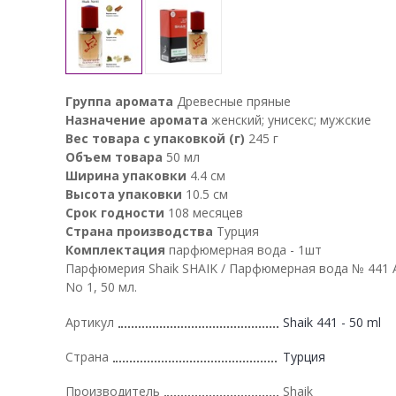
Группа аромата
Древесные пряные
Назначение аромата
женский; унисекс; мужские
Вес товара с упаковкой (г)
245 г
Объем товара
50 мл
Ширина упаковки
4.4 см
Высота упаковки
10.5 см
Срок годности
108 месяцев
Страна производства
Турция
Комплектация
парфюмерная вода - 1шт
Парфюмерия Shaik SHAIK / Парфюмерная вода № 441 A
No 1, 50 мл.
Артикул
Shaik 441 - 50 ml
Страна
Турция
Производитель
Shaik