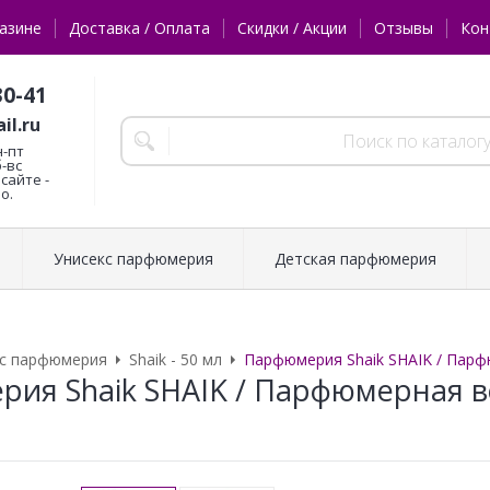
азине
Доставка / Оплата
Скидки / Акции
Отзывы
Кон
30-41
il.ru
н-пт
б-вс
сайте -
о.
Унисекс парфюмерия
Детская парфюмерия
кс парфюмерия
Shaik - 50 мл
Парфюмерия Shaik SHAIK / Парфю
ия Shaik SHAIK / Парфюмерная вод