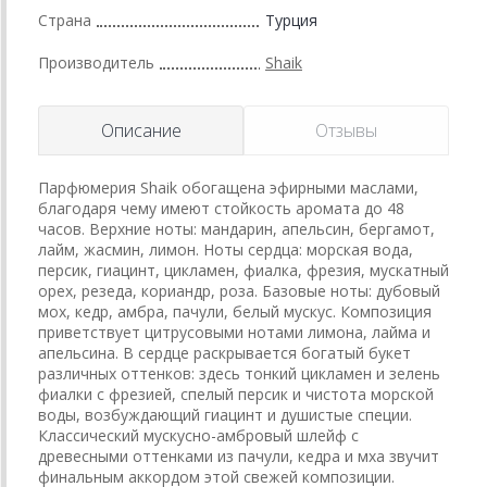
Страна
Турция
Производитель
Shaik
Описание
Отзывы
Парфюмерия Shaik обогащена эфирными маслами,
благодаря чему имеют стойкость аромата до 48
часов. Верхние ноты: мандарин, апельсин, бергамот,
лайм, жасмин, лимон. Ноты сердца: морская вода,
персик, гиацинт, цикламен, фиалка, фрезия, мускатный
орех, резеда, кориандр, роза. Базовые ноты: дубовый
мох, кедр, амбра, пачули, белый мускус. Композиция
приветствует цитрусовыми нотами лимона, лайма и
апельсина. В сердце раскрывается богатый букет
различных оттенков: здесь тонкий цикламен и зелень
фиалки с фрезией, спелый персик и чистота морской
воды, возбуждающий гиацинт и душистые специи.
Классический мускусно-амбровый шлейф с
древесными оттенками из пачули, кедра и мха звучит
финальным аккордом этой свежей композиции.