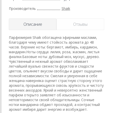
Производитель
Shaik
Описание
Отзывы
Парфюмерия Shaik обогащена эфирными маслами,
благодаря чему имеют стойкость аромата до 48
часов. Верхние ноты: бергамот, имбирь, кардамон,
мандарин.Ноты сердца: лилия, роза, жасмин, листья
фиалки.Базовые ноты: дубовый мох, мускус, дерево.
Чувственный и нежный аромат обволакивает
легчайшей вуалью свежести фруктов и сладости
цветов, опьяняет вкусом свободы и дарит ощущение
полной независимости. Смелая и уверенная в себе
женщина наверняка оценит страстную сторону этого
аромата, прорывающуюся сквозь хрупкость и чистоту
весенних аккордов. Яркий и невероятно женственный
парфюм открыто заявляет об изысканности и
неповторимости своей обладательницы. Сочные
нотки мандарина обдают прохладой, а контрастный
аромат имбиря дарит энергию и возбуждает.