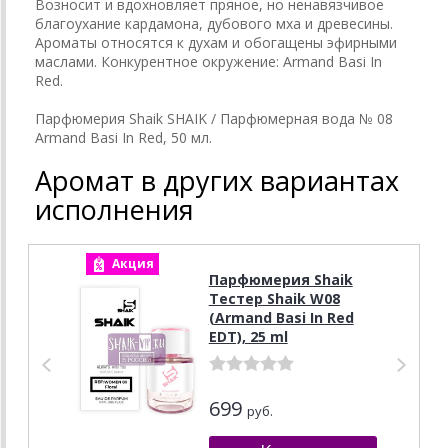
Возносит и вдохновляет пряное, но ненавязчивое
благоухание кардамона, дубового мха и древесины.
Ароматы относятся к духам и обогащены эфирными
маслами. Конкурентное окружение: Armand Basi In
Red.
Парфюмерия Shaik SHAIK / Парфюмерная вода № 08
Armand Basi In Red, 50 мл.
Аромат в других вариантах
исполнения
Акция
А
Парфюмерия Shaik
Тестер Shaik W08
(Armand Basi In Red
EDT), 25 ml
699
руб.