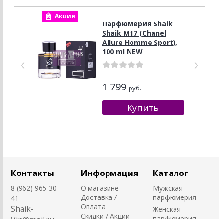
Акция
А
Парфюмерия Shaik
Shaik M17 (Chanel
Allure Homme Sport),
100 ml NEW
1 799
руб.
Контакты
Информация
Каталог
8 (962) 965-30-
О магазине
Мужская
Доставка /
парфюмерия
41
Оплата
Shaik-
Женская
Скидки / Акции
парфюмерия