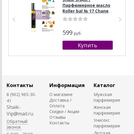
Парфюмерное масло
Roller bal № 17 Chanel
Allure Homme Sport,
10 мл.
599
руб.
Контакты
Информация
Каталог
8 (962) 965-30-
О магазине
Мужская
Доставка /
парфюмерия
41
Оплата
Shaik-
Женская
Скидки / Акции
парфюмерия
Vip@mail.ru
Отзывы
Унисекс
Обратный
Контакты
парфюмерия
звонок
Детская