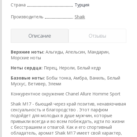
Страна
Турция
Производитель
Shaik
Описание
Отзывы
Верхние ноты:
Альгиды, Апельсин, Мандарин,
Морские ноты
Ноты сердца:
Перец, Нероли, Белый кедр
Базовые ноты:
Бобы тонка, Амбра, Ваниль, Белый
Мускус, Ветивер, Элеми
Конкурентное окружение Chanel Allure Homme Sport
Shaik M17 - бьющий через край позитив, ненавязчивая
сексуальность и благородство . Этот парфюм
подойдет для молодых в душе мужчин, которые
привыкли всегда и во всем побеждать, идти по жизни
с бесстрашием и отвагой. Как и его спортивный
обладатель, аромат Shaik M17 имеет свой характер,