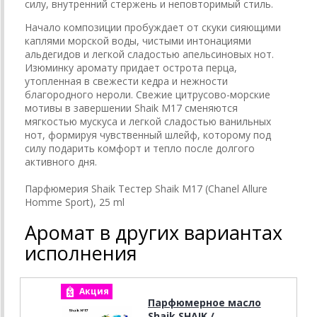
силу, внутренний стержень и неповторимый стиль.
Начало композиции пробуждает от скуки сияющими
каплями морской воды, чистыми интонациями
альдегидов и легкой сладостью апельсиновых нот.
Изюминку аромату придает острота перца,
утопленная в свежести кедра и нежности
благородного нероли. Свежие цитрусово-морские
мотивы в завершении Shaik M17 сменяются
мягкостью мускуса и легкой сладостью ванильных
нот, формируя чувственный шлейф, которому под
силу подарить комфорт и тепло после долгого
активного дня.
Парфюмерия Shaik Тестер Shaik M17 (Chanel Allure
Homme Sport), 25 ml
Аромат в других вариантах
исполнения
Акция
А
Парфюмерное масло
Shaik SHAIK /